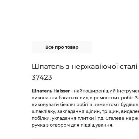
Все про товар
Шпатель з нержавіючої сталі 
37423
Шпатель Haisser
- найпоширеніший інструмент
виконання багатьох видів ремонтних робіт. 
виконувати безліч робіт з цементом і будіве
шпаклівку, закладання щілин, тріщин, видале
побілки, укладання плитки і т.д. Сталеве нер
ручка з отвором для підвішування.