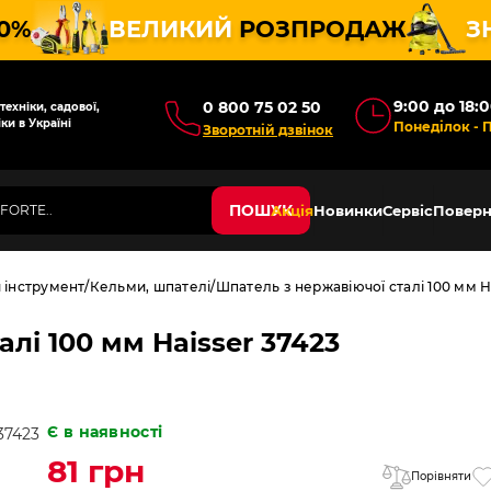
10%
ВЕЛИКИЙ
РОЗПРОДАЖ
З
9:00 до 18:
0 800 75 02 50
ехніки, садової,
ки в Україні
Понеділок - 
Зворотній дзвінок
ПОШУК
Акція
Новинки
Сервіс
Поверн
 інструмент
Кельми, шпателі
Шпатель з нержавіючої сталі 100 мм H
лі 100 мм Haisser 37423
Є в наявності
81 грн
Порівняти