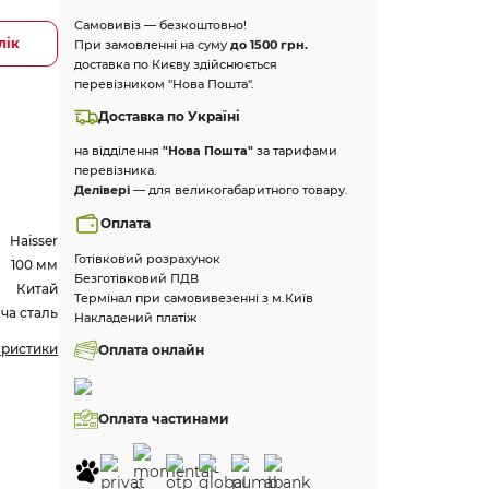
Самовивіз — безкоштовно!
лік
При замовленні на суму
до 1500 грн.
доставка по Києву здійснюється
перевізником "Нова Пошта".
Доставка по Україні
на відділення
"Нова Пошта"
за тарифами
перевізника.
Делівері
— для великогабаритного товару.
Оплата
Haisser
Готівковий розрахунок
100 мм
Безготівковий ПДВ
Китай
Термінал при самовивезенні з м.Київ
ча сталь
Накладений платіж
еристики
Оплата онлайн
Оплата частинами