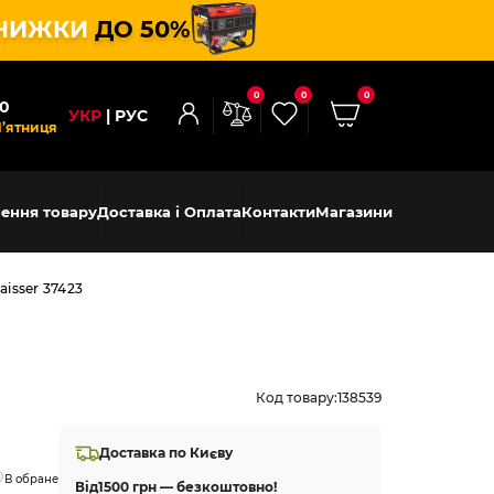
НИЖКИ
ДО 50%
0
0
0
00
УКР
РУС
П’ятниця
ення товару
Доставка і Оплата
Контакти
Магазини
aisser 37423
Код товару:
138539
Доставка по Києву
В обране
Від
1500 грн — безкоштовно!