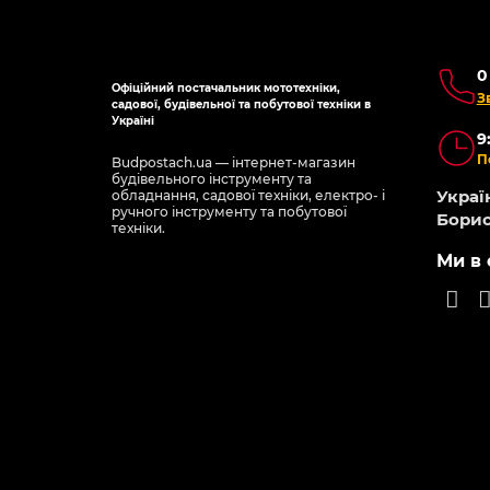
0
Офіційний постачальник мототехніки,
З
садової, будівельної та побутової техніки в
Україні
9
П
Budpostach.ua — інтернет-магазин
будівельного інструменту та
Україн
обладнання, садової техніки, електро- і
ручного інструменту та побутової
Борис
техніки.
Ми в 