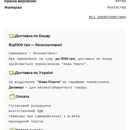
Країна виробник
Китай
Матеріал
Поліестер
всі характеристики
Доставка по Києву
Від
1500 грн — безкоштовно!
Самовивіз — безкоштовно!
до 1500 грн.
При замовленні на суму
доставка по Києву
здійснюється перевізником "Нова Пошта".
Доставка по Україні
"Нова Пошта"
на відділення
за тарифами перевізника.
Делівері
— для великогабаритного товару.
Оплата
Готівковий розрахунок
Безготівковий ПДВ
Термінал при самовивезенні з м.Київ
Накладений платіж