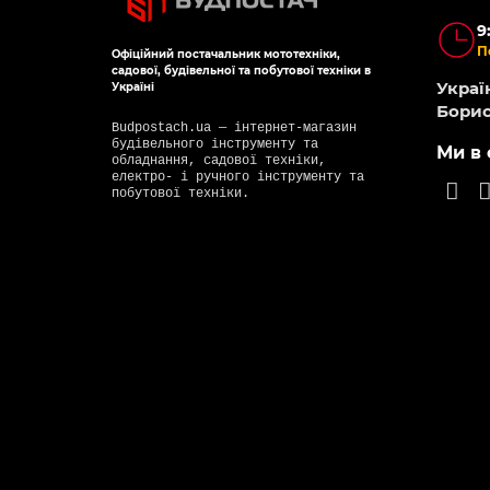
9
П
Офіційний постачальник мототехніки,
садової, будівельної та побутової техніки в
Україн
Україні
Борис
Budpostach.ua — інтернет-магазин
будівельного інструменту та
Ми в 
обладнання, садової техніки,
електро- і ручного інструменту та
побутової техніки.