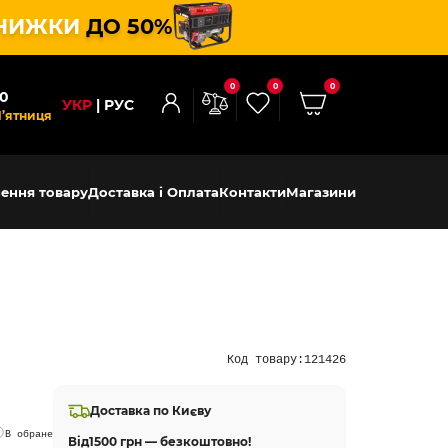
НИЖКИ
ДО 50%
0
0
0
00
УКР
РУС
П’ятниця
ення товару
Доставка і Оплата
Контакти
Магазини
Код товару:
121426
Доставка по Києву
В обране
Від
1500 грн — безкоштовно!