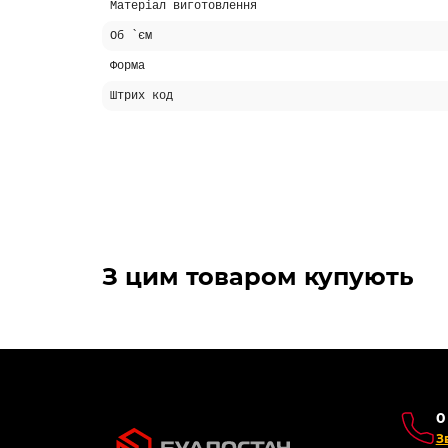
Матеріал виготовлення
Об `єм
Форма
Штрих код
З цим товаром купують
0
З