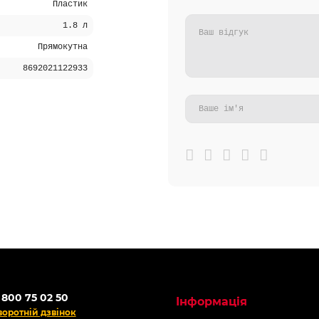
Пластик
1.8 л
Прямокутна
8692021122933
 800 75 02 50
Інформація
воротній дзвінок