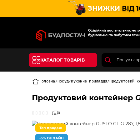
ЗНИЖКИ
ВІД 
Офіційний постачальник мотот
будівельної та побутової техні
КАТАЛОГ ТОВАРІВ
Головна
Посуд
Кухонне приладдя
Продуктовий к
Продуктовий контейнер GU
0
Топ продаж
-5% ОНЛАЙН