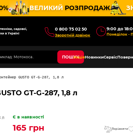
10%
ВЕЛИКИЙ
РОЗПРОДАЖ
З
9:00 до 18:
0 800 75 02 50
ехніки, садової,
ки в Україні
Понеділок - 
Зворотній дзвінок
ПОШУК
Акція
Новинки
Сервіс
Поверн
онтейнер GUSTO GT-G-287, 1,8 л
STO GT-G-287, 1,8 л
Є в наявності
165 грн
Порівняти