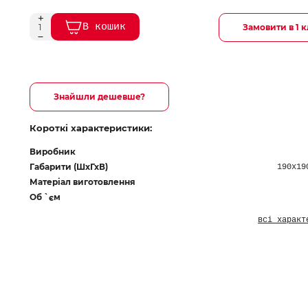
В кошик
Замовити в 1 к
Знайшли дешевше?
Короткі характеристики:
Виробник
Габарити (ШхГхВ)
190х19
Матеріал виготовлення
Об `єм
всі характ