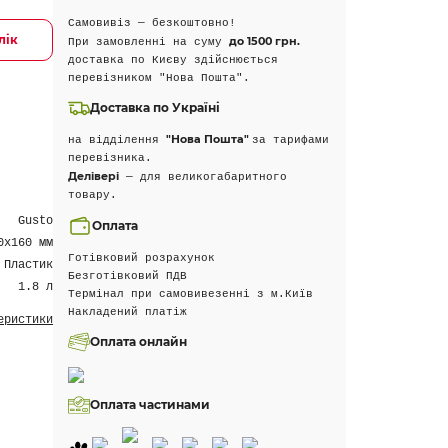
Самовивіз — безкоштовно!
лік
до 1500 грн.
При замовленні на суму
доставка по Києву здійснюється
перевізником "Нова Пошта".
Доставка по Україні
"Нова Пошта"
на відділення
за тарифами
перевізника.
Делівері
— для великогабаритного
товару.
Gusto
Оплата
0х160 мм
Готівковий розрахунок
Пластик
Безготівковий ПДВ
1.8 л
Термінал при самовивезенні з м.Київ
Накладений платіж
еристики
Оплата онлайн
Оплата частинами