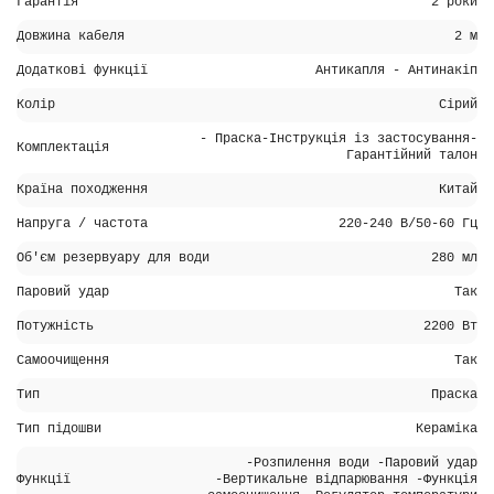
Гарантія
2 роки
Довжина кабеля
2 м
Додаткові функції
Антикапля - Антинакіп
Колір
Сірий
- Праска-Інструкція із застосування-
Комплектація
Гарантійний талон
Країна походження
Китай
Напруга / частота
220-240 В/50-60 Гц
Об'єм резервуару для води
280 мл
Паровий удар
Так
Потужність
2200 Вт
Самоочищення
Так
Тип
Праска
Тип підошви
Кераміка
-Розпилення води -Паровий удар
Функції
-Вертикальне відпарювання -Функція