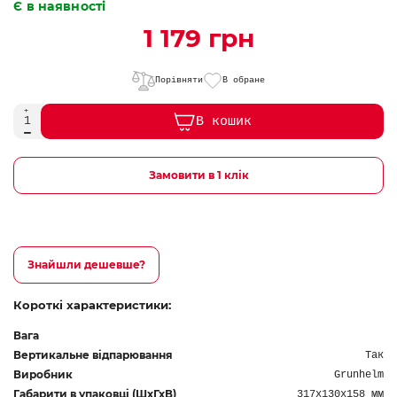
Є в наявності
1 179 грн
Порівняти
В обране
В кошик
Замовити в 1 клік
Знайшли дешевше?
Короткі характеристики:
Вага
Вертикальне відпарювання
Так
Виробник
Grunhelm
Габарити в упаковці (ШхГхВ)
317х130х158 мм