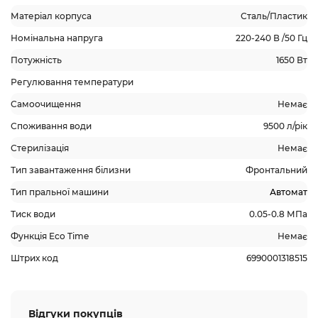
Матеріал корпуса
Сталь/Пластик
Номінальна напруга
220-240 В /50 Гц
Потужність
1650 Вт
Регулювання температури
Самоочищення
Немає
Споживання води
9500 л/рік
Стерилізація
Немає
Тип завантаження білизни
Фронтальний
Тип пральної машини
Автомат
Тиск води
0.05-0.8 МПа
Функція Eco Time
Немає
Штрих код
6990001318515
Відгуки покупців