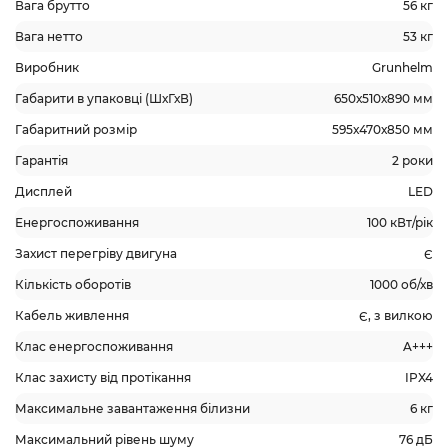
Вага брутто
56 кг
Вага нетто
53 кг
Виробник
Grunhelm
Габарити в упаковці (ШхГхВ)
650х510х890 мм
Габаритний розмір
595х470х850 мм
Гарантія
2 роки
Дисплей
LED
Енергоспоживання
100 кВт/рік
Захист перегріву двигуна
Є
Кількість оборотів
1000 об/хв
Кабель живлення
Є, з вилкою
Клас енергоспоживання
A+++
Клас захисту від протікання
IPX4
Максимальне завантаження білизни
6 кг
Максимальний рівень шуму
76 дБ