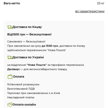
Вага нетто
53 кг
всі характеристики
Доставка по Києву
Від
1500 грн — безкоштовно!
Самовивіз — безкоштовно!
При замовленні на суму
до 1500 грн.
доставка по Києву
здійснюється перевізником "Нова Пошта".
Доставка по Україні
на відділення
"Нова Пошта"
за тарифами перевізника.
Делівері
— для великогабаритного товару.
Оплата
Готівковий розрахунок
Безготівковий ПДВ
Термінал при самовивезенні з м.Київ
Накладений платіж
Оплата онлайн