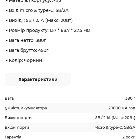
- Матеріал корпусу: ABS
- Вхід micro & type-C: 5В/2А
- Вихід: : 5В / 2.1А (Mакс: 20Вт)
- Розмір продукту: 137 * 68.7 * 27.5 мм
- Вага нетто: 380г
- Вага брутто: 450г
- Колір: чорний
Характеристики
Вага
380 г
Ємність акумулятора
20000 мА·год
Вихідні порти
5В / 2.1А (Mакс: 20Вт)
Вхідні порти
Micro & type-C: 5В/2А
Гарантія
2 роки