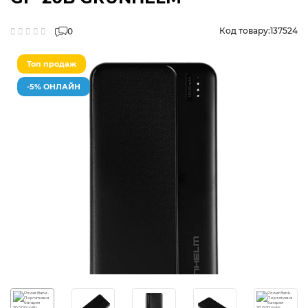
Код товару:
137524
0
Топ продаж
-5% ОНЛАЙН