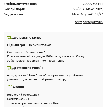
Ємність акумулятора
20000 мА·год
Вихідні порти
5В / 2.1А (Mакс: 20Вт)
Вхідні порти
Micro & type-C: 5В/2А
всі характеристики
Доставка по Києву
Від
1500 грн — безкоштовно!
Самовивіз — безкоштовно!
При замовленні на суму
до 1500 грн.
доставка по Києву
здійснюється перевізником "Нова Пошта".
Доставка по Україні
на відділення
"Нова Пошта"
за тарифами перевізника.
Делівері
— для великогабаритного товару.
Оплата
Готівковий розрахунок
Безготівковий ПДВ
Термінал при самовивезенні з м.Київ