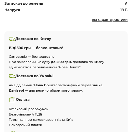
Затискач до ременя
Є
Напруга
18 В
всі характеристики
Доставка по Києву
Від
1500 грн — безкоштовно!
Самовивіз — безкоштовно!
При замовленні на суму
до 1500 грн.
доставка по Києву
здійснюється перевізником "Нова Пошта".
Доставка по Україні
на відділення
"Нова Пошта"
за тарифами перевізника.
Делівері
— для великогабаритного товару.
Оплата
Готівковий розрахунок
Безготівковий ПДВ
Термінал при самовивезенні з м.Київ
Накладений платіж