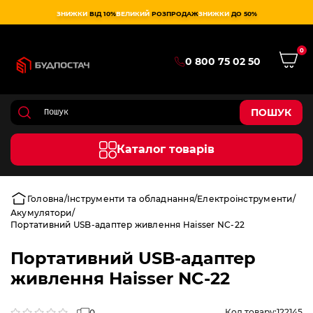
ЗНИЖКИ
ВІД 10%
ВЕЛИКИЙ
РОЗПРОДАЖ
ЗНИЖКИ
ДО 50%
0
0 800 75 02 50
ПОШУК
Каталог товарів
Головна
Інструменти та обладнання
Електроінструменти
Акумулятори
Портативний USB-адаптер живлення Haisser NC-22
Портативний USB-адаптер
живлення Haisser NC-22
Код товару:
122145
0