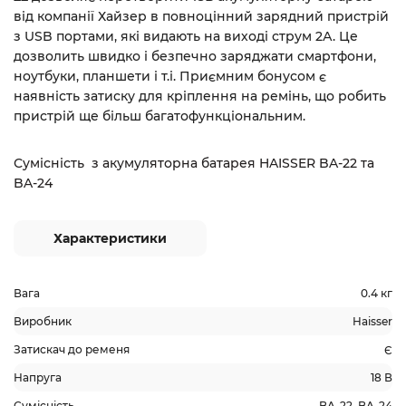
від компанії Хайзер в повноцінний зарядний пристрій
з USB портами, які видають на виході струм 2А. Це
дозволить швидко і безпечно заряджати смартфони,
ноутбуки, планшети і т.і. Приємним бонусом є
наявність затиску для кріплення на ремінь, що робить
пристрій ще більш багатофункціональним.
Сумісність з а
кумуляторна батарея HAISSER
BA-22 та
BA-24
Характеристики
Вага
0.4 кг
Виробник
Haisser
Затискач до ременя
Є
Напруга
18 В
Сумісність
BA-22, BA-24