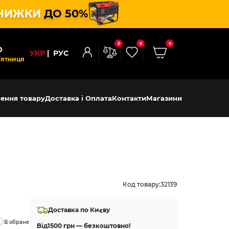
НИЖКИ
ДО 50%
0
0
0
0
УКР
РУС
’ятниця
ення товару
Доставка і Оплата
Контакти
Магазини
Код товару:
32139
Доставка по Києву
В обране
Від
1500 грн — безкоштовно!