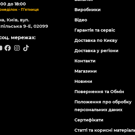
61589
61590
Є в наявності
Є в ная
AH-10NPU Шланг
Werk AH-15NPU NEW Шланг
0
0
 грн
822 грн