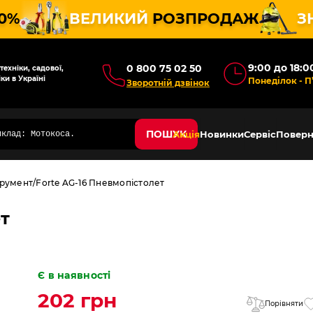
10%
ВЕЛИКИЙ
РОЗПРОДАЖ
З
9:00 до 18:0
0 800 75 02 50
ехніки, садової,
ки в Україні
Понеділок - П
Зворотній дзвінок
ПОШУК
Акція
Новинки
Сервіс
Поверн
румент
Forte AG-16 Пневмопістолет
ет
Є в наявності
202 грн
Порівняти