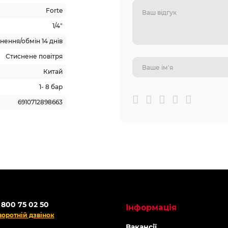
Forte
1/4"
ення/обмін 14 днів
Стиснене повітря
Китай
1- 8 бар
6910712898663
ОНЛАЙН
-5% ОНЛАЙН