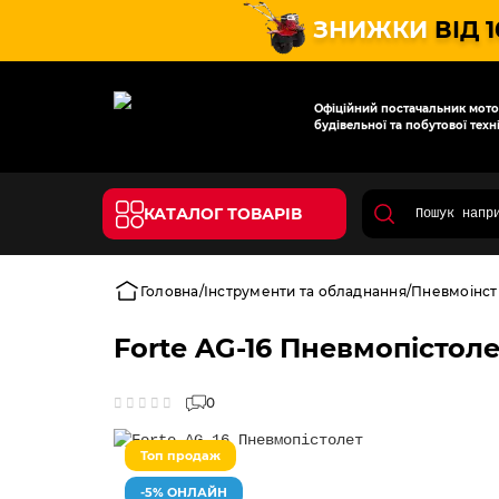
ЗНИЖКИ
ВІД 
Офіційний постачальник мотот
будівельної та побутової техні
КАТАЛОГ ТОВАРІВ
Головна
Інструменти та обладнання
Пневмоінст
Forte AG-16 Пневмопістол
0
Топ продаж
-5% ОНЛАЙН