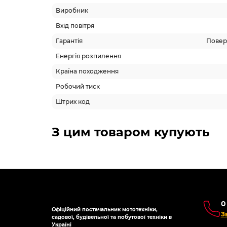
Виробник
Вхід повітря
Гарантія
Поверн
Енергія розпилення
Країна походження
Робочий тиск
Штрих код
Схожі товари
-5% ОНЛАЙН
-5% 