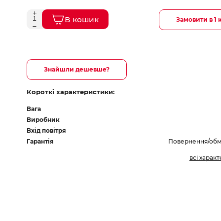
В кошик
Замовити в 1 
Знайшли дешевше?
Короткі характеристики:
Вага
Виробник
Вхід повітря
Гарантія
Повернення/обмі
всі харак