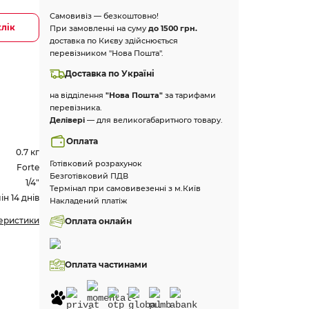
Самовивіз — безкоштовно!
клік
При замовленні на суму
до 1500 грн.
доставка по Києву здійснюється
перевізником "Нова Пошта".
Доставка по Україні
на відділення
"Нова Пошта"
за тарифами
перевізника.
Делівері
— для великогабаритного товару.
Оплата
0.7 кг
Готівковий розрахунок
Forte
Безготівковий ПДВ
1/4"
Термінал при самовивезенні з м.Київ
н 14 днів
Накладений платіж
теристики
Оплата онлайн
Оплата частинами