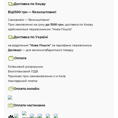
Доставка по Києву
Від
1500 грн — безкоштовно!
Самовивіз — безкоштовно!
При замовленні на суму
до 1500 грн.
доставка по Києву
здійснюється перевізником "Нова Пошта".
Доставка по Україні
на відділення
"Нова Пошта"
за тарифами перевізника.
Делівері
— для великогабаритного товару.
Оплата
Готівковий розрахунок
Безготівковий ПДВ
Термінал при самовивезенні з м.Київ
Накладений платіж
Оплата онлайн
Оплата частинами