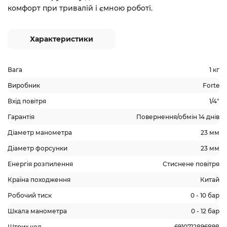
комфорт при тривалій і ємною роботі.
Характеристики
Вага
1 кг
Виробник
Forte
Вхід повітря
1/4"
Гарантія
Повернення/обмін 14 днів
Діаметр манометра
23 мм
Діаметр форсунки
23 мм
Енергія розпилення
Стиснене повітря
Країна походження
Китай
Робочий тиск
0 - 10 бар
Шкала манометра
0 - 12 бар
Штрих код
6910712896898