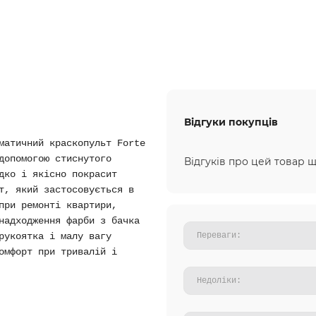
Відгуки покупців
матичний краскопульт Forte
допомогою стиснутого
Відгуків про цей товар щ
дко і якісно покрасит
т, який застосовується в
при ремонті квартири,
надходження фарби з бачка
рукоятка і малу вагу
омфорт при тривалій і