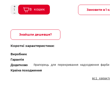
В кошик
Замовити в 1 к
Знайшли дешевше?
Короткі характеристики:
Виробник
Гарантія
Додатково
Прапорець для перекривання надходження фарби
Країна походження
всі характ