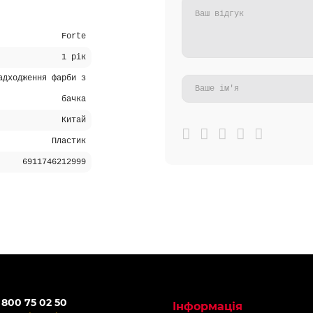
Forte
1 рік
адходження фарби з
бачка
Китай
Пластик
6911746212999
 800 75 02 50
Інформація