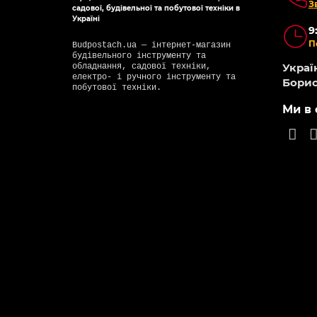
З
садової, будівельної та побутової техніки в
Україні
9
П
Budpostach.ua — інтернет-магазин
будівельного інструменту та
Україн
обладнання, садової техніки,
електро- і ручного інструменту та
Борис
побутової техніки.
Ми в 