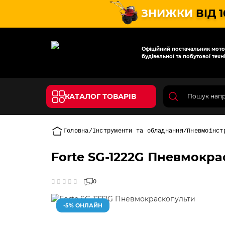
ЗНИЖКИ
ВІД 
Офіційний постачальник мотот
будівельної та побутової техні
КАТАЛОГ ТОВАРІВ
Головна
Інструменти та обладнання
Пневмоінст
Forte SG-1222G Пневмокр
0
-5% ОНЛАЙН