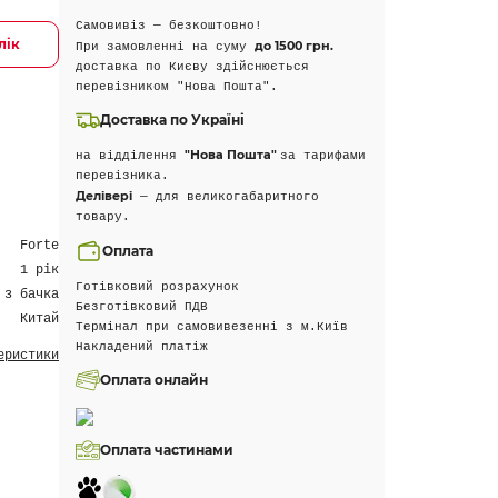
Самовивіз — безкоштовно!
лік
до 1500 грн.
При замовленні на суму
доставка по Києву здійснюється
перевізником "Нова Пошта".
Доставка по Україні
"Нова Пошта"
на відділення
за тарифами
перевізника.
Делівері
— для великогабаритного
товару.
Forte
Оплата
1 рік
Готівковий розрахунок
 з бачка
Безготівковий ПДВ
Китай
Термінал при самовивезенні з м.Київ
Накладений платіж
еристики
Оплата онлайн
Оплата частинами