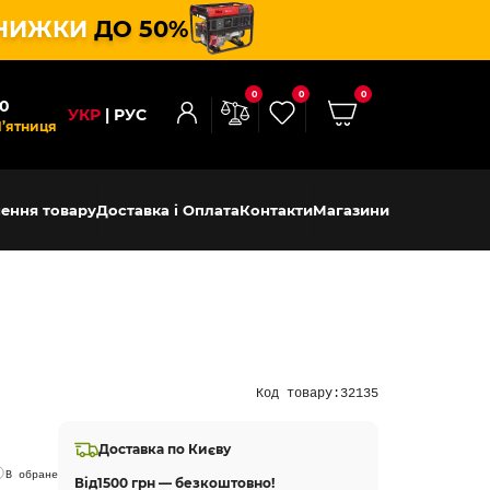
НИЖКИ
ДО 50%
0
0
0
00
УКР
РУС
П’ятниця
ення товару
Доставка і Оплата
Контакти
Магазини
Код товару:
32135
Доставка по Києву
В обране
Від
1500 грн — безкоштовно!