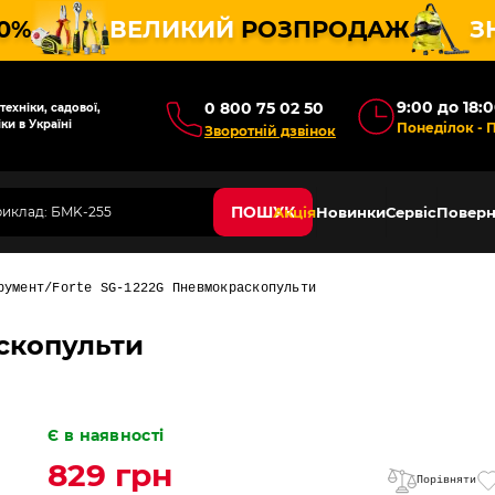
10%
ВЕЛИКИЙ
РОЗПРОДАЖ
З
9:00 до 18:
0 800 75 02 50
ехніки, садової,
ки в Україні
Понеділок - 
Зворотній дзвінок
ПОШУК
Акція
Новинки
Сервіс
Поверн
румент
Forte SG-1222G Пневмокраскопульти
аскопульти
Є в наявності
829 грн
Порівняти