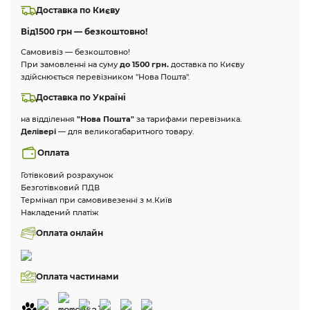
Доставка по Києву
Від
1500 грн — безкоштовно!
Самовивіз — безкоштовно!
При замовленні на суму
до 1500 грн.
доставка по Києву
здійснюється перевізником "Нова Пошта".
Доставка по Україні
на відділення
"Нова Пошта"
за тарифами перевізника.
Делівері
— для великогабаритного товару.
Оплата
Готівковий розрахунок
Безготівковий ПДВ
Термінал при самовивезенні з м.Київ
Накладений платіж
Оплата онлайн
Оплата частинами