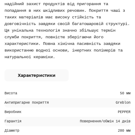
надійний захист продуктів від пригорання та
попадання в них шкідливих речовин. Покриття чаші з
таких матеріалів має високу стійкість та
довговічність завдяки своїй багатошаровій структурі.
Ця унікальна технологія значно збільшує термін
служби покриття, повністю зберігаючи його
характеристики. Повна хімічна пасивність завдяки
використанню водної основи, інертних полімерів та
натуральної кераміки.
Характеристики
Висота
50 мм
Антипригарне покриття
Greblon
Виробник
PEPPER
Гарантія
Повернення/обмін 14 днів
Діаметр
280 мм