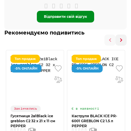
Відправити свій відгук
Рекомендуємо подивитись
Топ продаж
Топ продаж
-5% ОНЛАЙН
-5% ОНЛАЙН
Закінчились
Є в наявності
Гусятниця 2в1Black ice
Каструля BLACK ICE PR-
greblon C2 32 x 21 x 11 см
6001 GREBLON C2 1.5 л
PEPPER
PEPPER
0
0