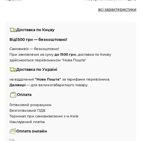
всі характеристики
Доставка по Києву
Від
1500 грн — безкоштовно!
Самовивіз — безкоштовно!
При замовленні на суму
до 1500 грн.
доставка по Києву
здійснюється перевізником "Нова Пошта".
Доставка по Україні
на відділення
"Нова Пошта"
за тарифами перевізника.
Делівері
— для великогабаритного товару.
Оплата
Готівковий розрахунок
Безготівковий ПДВ
Термінал при самовивезенні з м.Київ
Накладений платіж
Оплата онлайн