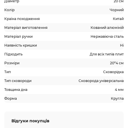
Діаметр
20 см
Колір
Чорний
Країна походження
Китай
Матеріал виготовлення
Кований алюміній
Матеріал ручки
Нержавіюча сталь
Наявність кришки
Ні
Підходить
Для всіх типів плит
Розміри
20*4 см
Тип
Сковорідка
Тип сковороди
Сковорода універсальна
Товщина дна
4 мм
Форма
Кругла
Відгуки покупців