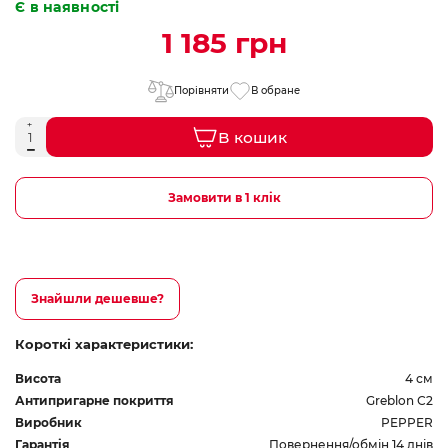
Є в наявності
1 185 грн
Порівняти
В обране
В кошик
Замовити в 1 клік
Знайшли дешевше?
Короткі характеристики:
Висота
4 см
Антипригарне покриття
Greblon С2
Виробник
PEPPER
Гарантія
Повернення/обмін 14 днів