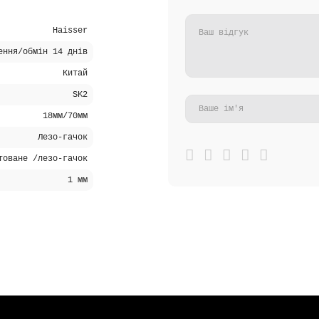
Haisser
ення/обмін 14 днів
Китай
SK2
18мм/70мм
Лезо-гачок
товане /лезо-гачок
1 мм