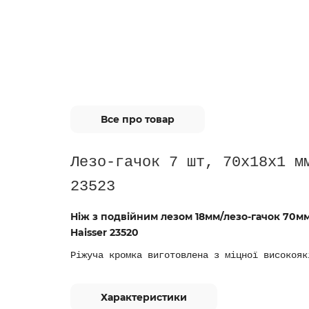
Все про товар
Лезо-гачок 7 шт, 70х18х1 м
23523
Ніж з подвійним лезом 18мм/лезо-гачок 70мм
Haisser 23520
Ріжуча кромка виготовлена з міцної високояк
Характеристики