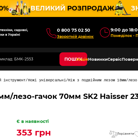
10%
ВЕЛИКИЙ
РОЗПРОДАЖ
З
9:00 до 18:
0 800 75 02 50
ехніки, садової,
ки в Україні
Понеділок - 
Зворотній дзвінок
ПОШУК
Акція
Новинки
Сервіс
Поверн
й інструмент
Ножі універсальні
Ніж з подвійним лезом 18мм/лезо
мм/лезо-гачок 70мм SK2 Haisser 2
Є в наявності
353 грн
Порівняти