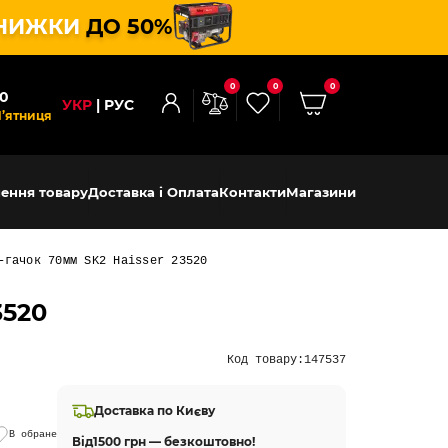
НИЖКИ
ДО 50%
0
0
0
00
УКР
РУС
П’ятниця
ення товару
Доставка і Оплата
Контакти
Магазини
-гачок 70мм SK2 Haisser 23520
3520
Код товару:
147537
Доставка по Києву
В обране
Від
1500 грн — безкоштовно!