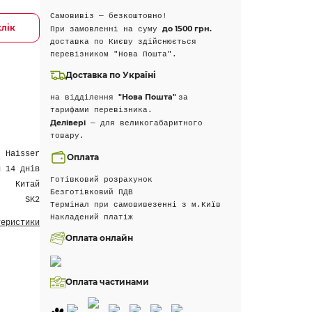
Самовивіз — безкоштовно!
клік
до 1500 грн.
При замовленні на суму
доставка по Києву здійснюється
перевізником "Нова Пошта".
Доставка по Україні
"Нова Пошта"
на відділення
за
тарифами перевізника.
Делівері
— для великогабаритного
товару.
Haisser
Оплата
н 14 днів
Готівковий розрахунок
Китай
Безготівковий ПДВ
SK2
Термінал при самовивезенні з м.Київ
Накладений платіж
теристики
Оплата онлайн
Оплата частинами