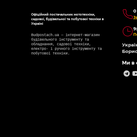
0
Офіційний постачальник мототехніки,
З
садової, будівельної та побутової техніки в
Україні
9
П
Budpostach.ua — інтернет-магазин
будівельного інструменту та
Україн
обладнання, садової техніки,
електро- і ручного інструменту та
Борис
побутової техніки.
Ми в 