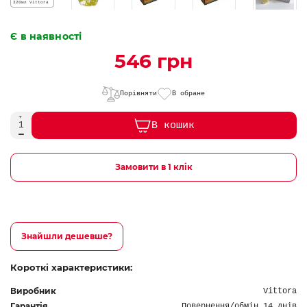
Є в наявності
546 грн
Порівняти
В обране
В кошик
Замовити в 1 клік
Знайшли дешевше?
Короткі характеристики:
Виробник
Vittora
Гарантія
Повернення/обмін 14 днів