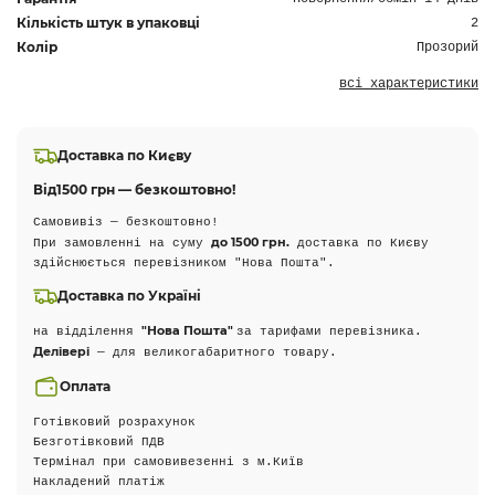
Кількість штук в упаковці
2
Колір
Прозорий
всі характеристики
Доставка по Києву
Від
1500 грн — безкоштовно!
Самовивіз — безкоштовно!
до 1500 грн.
При замовленні на суму
доставка по Києву
здійснюється перевізником "Нова Пошта".
Доставка по Україні
"Нова Пошта"
на відділення
за тарифами перевізника.
Делівері
— для великогабаритного товару.
Оплата
Готівковий розрахунок
Безготівковий ПДВ
Термінал при самовивезенні з м.Київ
Накладений платіж