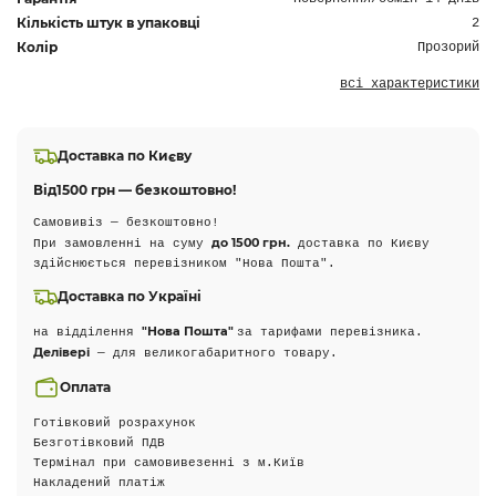
Кількість штук в упаковці
2
Колір
Прозорий
всі характеристики
Доставка по Києву
Від
1500 грн — безкоштовно!
Самовивіз — безкоштовно!
до 1500 грн.
При замовленні на суму
доставка по Києву
здійснюється перевізником "Нова Пошта".
Доставка по Україні
"Нова Пошта"
на відділення
за тарифами перевізника.
Делівері
— для великогабаритного товару.
Оплата
Готівковий розрахунок
Безготівковий ПДВ
Термінал при самовивезенні з м.Київ
Накладений платіж