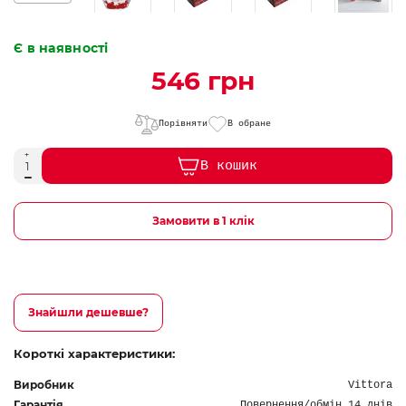
Є в наявності
546 грн
Порівняти
В обране
В кошик
Замовити в 1 клік
Знайшли дешевше?
Короткі характеристики:
Виробник
Vittora
Гарантія
Повернення/обмін 14 днів