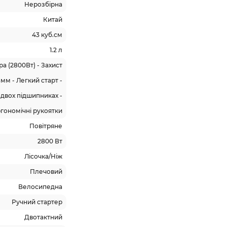
Нерозбірна
Китай
43 куб.см
1.2 л
а (2800Вт) - Захист
мм - Легкий старт -
 двох підшипниках -
гономічні рукоятки
Повітряне
2800 Вт
Лісочка/Ніж
Плечовий
Велосипедна
Ручний стартер
Двотактний