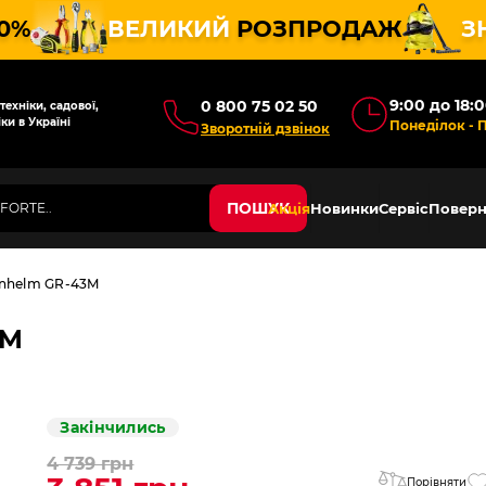
10%
ВЕЛИКИЙ
РОЗПРОДАЖ
З
9:00 до 18:
0 800 75 02 50
ехніки, садової,
ки в Україні
Понеділок - 
Зворотній дзвінок
ПОШУК
Акція
Новинки
Сервіс
Поверн
nhelm GR-43M
3M
Закінчились
4 739 грн
Порівняти