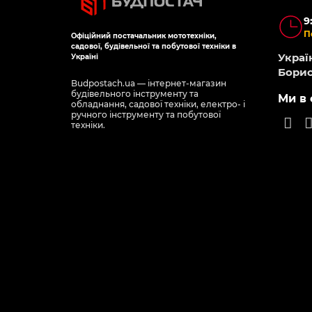
9
П
Офіційний постачальник мототехніки,
садової, будівельної та побутової техніки в
Україн
Україні
Борис
Budpostach.ua — інтернет-магазин
будівельного інструменту та
Ми в 
обладнання, садової техніки, електро- і
ручного інструменту та побутової
техніки.