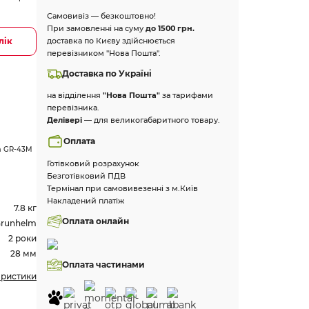
Самовивіз — безкоштовно!
При замовленні на суму
до 1500 грн.
лік
доставка по Києву здійснюється
перевізником "Нова Пошта".
Доставка по Україні
на відділення
"Нова Пошта"
за тарифами
перевізника.
Делівері
— для великогабаритного товару.
Оплата
m GR-43M
Готівковий розрахунок
Безготівковий ПДВ
Термінал при самовивезенні з м.Київ
Накладений платіж
7.8 кг
Оплата онлайн
runhelm
2 роки
28 мм
Оплата частинами
еристики