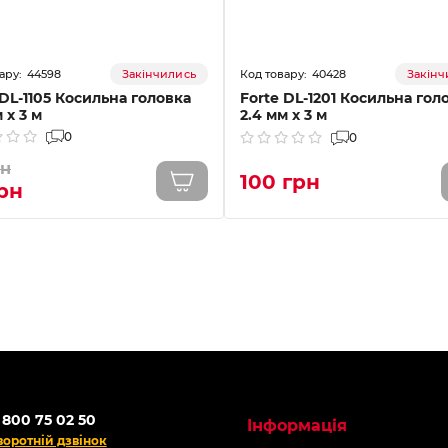
44598
40428
Закінчились
Закінч
 DL-1105 Косильна головка
Forte DL-1201 Косильна гол
 х 3 м
2.4 мм х 3 м
0
0
рн
100 грн
грн
 800 75 02 50
Інформація
воротній дзвінок