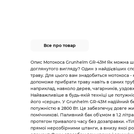
Все про товар
Опис Мотокоса Grunhelm GR-43M Як можна шв
доглянутого вигляду? Один з найдієвіших спо
траву. Для цього вам знадобиться мотокоса -
допоможе прибрати траву навіть в самих тру
наприклад, навколо дерев, чагарників, уздов
Найважливіше в будь-якій техніці це потужні
його «серце». У Grunhelm GR-43M надійний 
потужністю в 2800 Вт. Це забезпечує довге 
помічникові. Паливний бак об'ємом в 1.2 літ
протягом тривалого часу без дозаправки. «Ті
прямої нерозбірними штанги, а внизу якої р