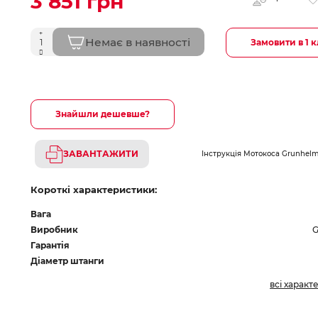
3 851 грн
Немає в наявності
Замовити в 1 к
Знайшли дешевше?
ЗАВАНТАЖИТИ
Інструкція Мотокоса Grunhel
Короткі характеристики:
Вага
Виробник
G
Гарантія
Діаметр штанги
всі характ