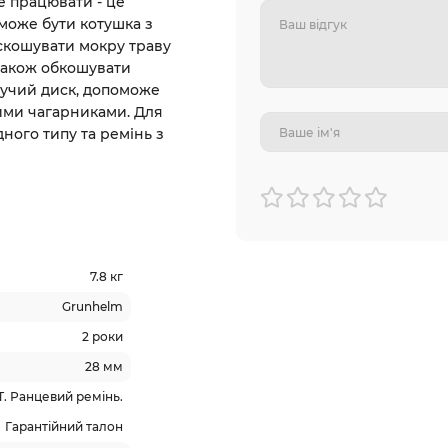
е працювати - це
 може бути котушка з
скошувати мокру траву
 також обкошувати
іжучий диск, допоможе
ними чагарниками. Для
ого типу та ремінь з
7.8 кг
Grunhelm
2 роки
28 мм
0Т. Ранцевий ремінь.
Гарантійний талон