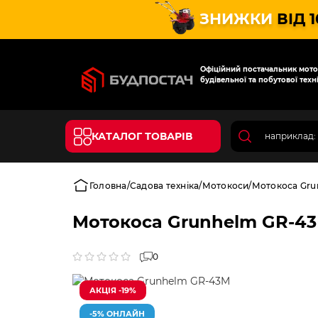
ЗНИЖКИ
ВІД 
Офіційний постачальник мотот
будівельної та побутової техні
КАТАЛОГ ТОВАРІВ
Головна
Садова техніка
Мотокоси
Мотокоса Gru
Мотокоса Grunhelm GR-4
0
АКЦІЯ -19%
-5% ОНЛАЙН