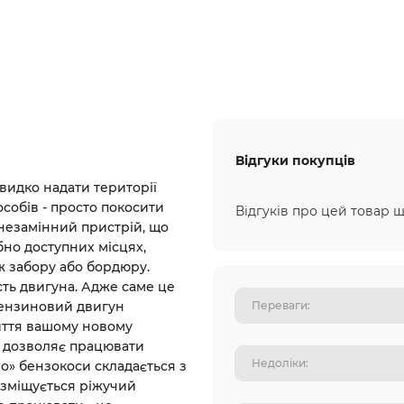
Відгуки покупців
идко надати території
собів - просто покосити
Відгуків про цей товар щ
 незамінний пристрій, що
бно доступних місцях,
ж забору або бордюру.
сть двигуна. Адже саме це
бензиновий двигун
життя вашому новому
ра дозволяє працювати
ло» бензокоси складається з
озміщується ріжучий