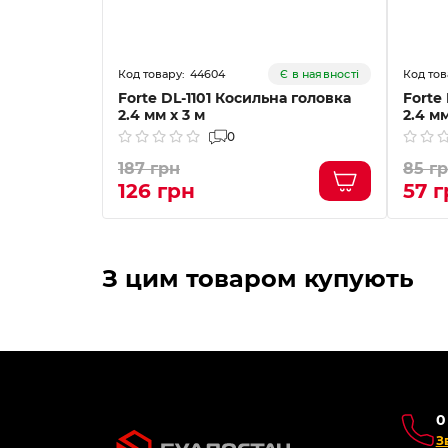
44604
Є в наявності
Forte DL-1101 Косильна головка
Forte
2.4 мм х 3 м
2.4 мм
0
187 грн
85 г
126 грн
57 
З цим товаром купують
0
З