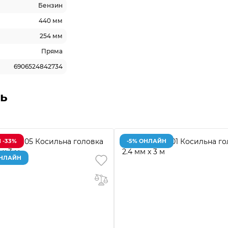
Бензин
440 мм
254 мм
Пряма
6906524842734
ь
 -33%
-5% ОНЛАЙН
ОНЛАЙН