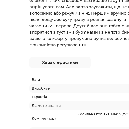
елемент. Яким способом вам краще і зручніш
вирішувати вам. Але варто зауважити, що це
волосінню або ріжучий ніж. Першим зручно 
після дощу або суху траву в розпал сезону, а
чагарники і дерева. Другий варіант, тобто р
впоратися з густими бур'янами і з непотріб
вашого комфорту продумана ручка велосипедн
можливістю регулювання.
Характеристики
Вага
Виробник
Гарантія
Діаметр штанги
. Косильна голівка. Ніж 3Т/4
Комплектація