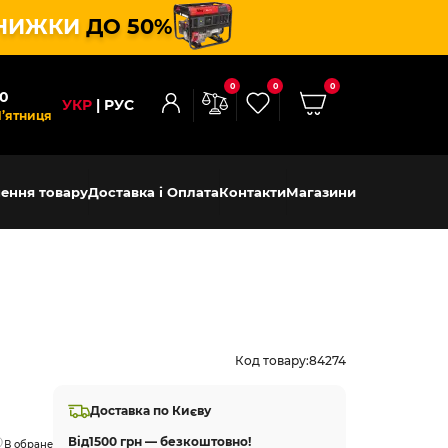
НИЖКИ
ДО 50%
0
0
0
00
УКР
РУС
П’ятниця
ення товару
Доставка і Оплата
Контакти
Магазини
Код товару:
84274
Доставка по Києву
Від
1500 грн — безкоштовно!
В обране