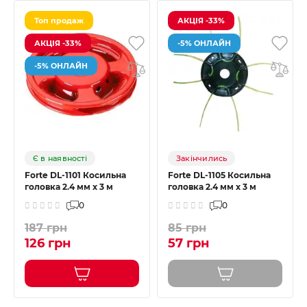
Топ продаж
АКЦІЯ -33%
АКЦІЯ -33%
-5% ОНЛАЙН
-5% ОНЛАЙН
Є в наявності
Закінчились
Forte DL-1101 Косильна
Forte DL-1105 Косильна
головка 2.4 мм х 3 м
головка 2.4 мм х 3 м
0
0
187 грн
85 грн
126 грн
57 грн