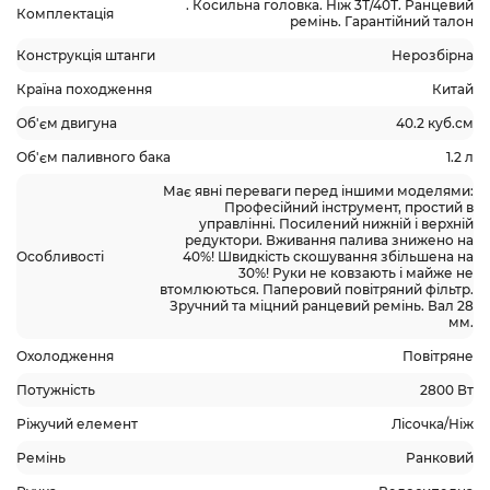
. Косильна головка. Ніж 3Т/40Т. Ранцевий
Комплектація
ремінь. Гарантійний талон
Конструкція штанги
Нерозбірна
Країна походження
Китай
Об'єм двигуна
40.2 куб.см
Об'єм паливного бака
1.2 л
Має явні переваги перед іншими моделями:
Професійний інструмент, простий в
управлінні. Посилений нижній і верхній
редуктори. Вживання палива знижено на
Особливості
40%! Швидкість скошування збільшена на
30%! Руки не ковзають і майже не
втомлюються. Паперовий повітряний фільтр.
Зручний та міцний ранцевий ремінь. Вал 28
мм.
Охолодження
Повітряне
Потужність
2800 Вт
Ріжучий елемент
Лісочка/Ніж
Ремінь
Ранковий