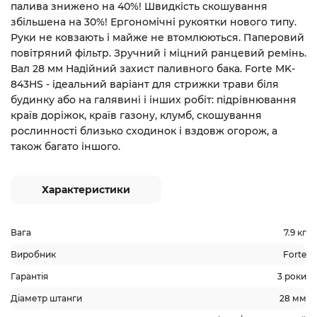
палива знижено на 40%! Швидкість скошування
збільшена на 30%! Ергономічні рукоятки нового типу.
Руки не ковзають і майже не втомлюються. Паперовий
повітряний фільтр. Зручний і міцний ранцевий ремінь.
Вал 28 мм Надійний захист паливного бака. Forte MK-
843HS - ідеальний варіант для стрижки трави біля
будинку або на галявині і інших робіт: підрівнювання
країв доріжок, країв газону, клумб, скошування
рослинності близько сходинок і вздовж огорож, а
також багато іншого.
Характеристики
Вага
7.9 кг
Виробник
Forte
Гарантія
3 роки
Діаметр штанги
28 мм