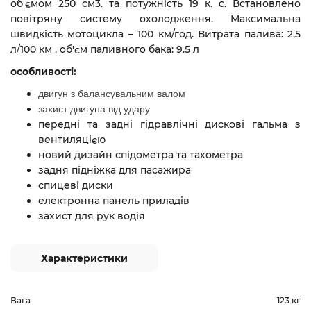
об'ємом 250 см3. та потужність 19 к. с. Встановлено
повітряну систему охолодження.
Максимальна
швидкість мотоцикла – 100 км/год.
Витрата палива: 2.5
л/100 км
,
об'єм паливного бака: 9.5 л
особливості:
двигун з балансувальним валом
захист двигуна від удару
передні та задні гідравлічні дискові гальма з
вентиляцією
новий дизайн спідометра та тахометра
задня підніжка для пасажира
спицеві диски
електронна панель приладів
захист для рук водія
Характеристики
Вага
123 кг