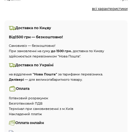
всі характеристики
Доставка по Києву
Від
1500 грн — безкоштовно!
Самовивіз — безкоштовно!
При замовленні на суму
до 1500 грн.
доставка по Києву
здійснюється перевізником "Нова Пошта".
Доставка по Україні
на відділення
"Нова Пошта"
за тарифами перевізника.
Делівері
— для великогабаритного товару.
Оплата
Готівковий розрахунок
Безготівковий ПДВ
Термінал при самовивезенні з м.Київ
Накладений платіж
Оплата онлайн