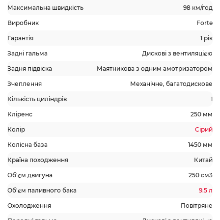
Максимальна швидкість
98 км/год
Виробник
Forte
Гарантія
1 рік
Задні гальма
Дискові з вентиляцією
Задня підвіска
Маятникова з одним амотризатором
Зчеплення
Механічне, багатодискове
Кількість циліндрів
1
Кліренс
250 мм
Колір
Сірий
Колісна база
1450 мм
Країна походження
Китай
Об'єм двигуна
250 см3
Об'єм паливного бака
9.5 л
Охолодження
Повітряне