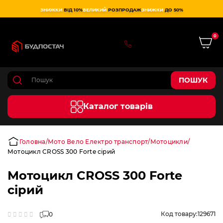
ЗНИЖКИ
ВІД 10%
ВЕЛИКИЙ
РОЗПРОДАЖ
ЗНИЖКИ
ДО 50%
0
0 800 75 02 50
ПОШУК
Каталог товарів
Головна
Мото Вело Електро транспорт
Мотоцикли
Мотоцикл CROSS 300 Forte cірий
Мотоцикл CROSS 300 Forte
cірий
Код товару:
129671
0