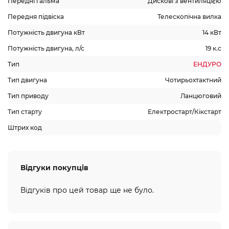
Передні гальма
Дискові з вентиляцією
Передня підвіска
Телескопічна вилка
Потужність двигуна кВт
14 кВт
Потужність двигуна, л/с
19 к.с
Тип
ЕНДУРО
Тип двигуна
Чотирьохтактний
Тип приводу
Ланцюговий
Тип старту
Електростарт/Кікстарт
Штрих код
Відгуки покупців
Відгуків про цей товар ще не було.