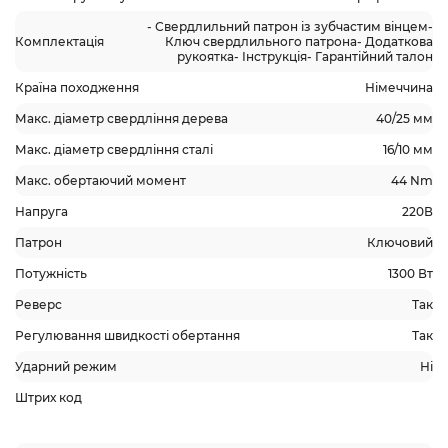
- Свердлильний патрон із зубчастим вінцем-
Комплектація
Ключ свердлильного патрона- Додаткова
рукоятка- Інструкція- Гарантійний талон
Країна походження
Німеччина
Макс. діаметр свердління дерева
40/25 мм
Макс. діаметр свердління сталі
16/10 мм
Макс. обертаючий момент
44 Nm
Напруга
220В
Патрон
Ключовий
Потужність
1300 Вт
Реверс
Так
Регулювання швидкості обертання
Так
Ударний режим
Ні
Штрих код