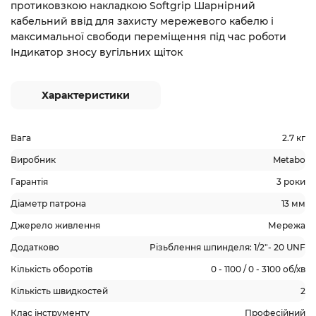
протиковзкою накладкою Softgrip Шарнірний
кабельний ввід для захисту мережевого кабелю і
максимальної свободи переміщення під час роботи
Індикатор зносу вугільних щіток
Характеристики
Вага
2.7 кг
Виробник
Metabo
Гарантія
3 роки
Діаметр патрона
13 мм
Джерело живлення
Мережа
Додатково
Різьблення шпинделя: 1/2"- 20 UNF
Кількість оборотів
0 - 1100 / 0 - 3100 об/хв
Кількість швидкостей
2
Клас інструменту
Професійний