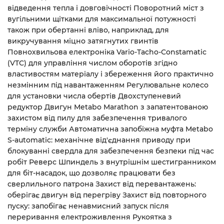
відведення тепла і довговічності Поворотний міст з
вугільними щітками для максимальної потужності
також при обертанні вліво, наприклад, для
викручування міцно затягнутих гвинтів
Повнохвильова електроніка Vario-Tacho-Constamatic
(VTC) для управління числом оборотів згідно
властивостям матеріалу і збереження його практично
незмінним під навантаженням Регулювальне колесо
для установки числа обертів Двохступеневий
редуктор Двигун Metabo Marathon з запатентованою
захистом від пилу для забезпечення тривалого
терміну служби Автоматична запобіжна муфта Metabo
S-automatic: механічне від'єднання приводу при
блокуванні свердла для забезпечення безпеки під час
робіт Реверс Шпиндель з внутрішнім шестигранником
для біт-насадок, що дозволяє працювати без
сверлильного патрона Захист від перевантажень:
оберігає двигун від перегріву Захист від повторного
пуску: запобігає ненавмисний запуск після
переривання електроживлення Рукоятка з