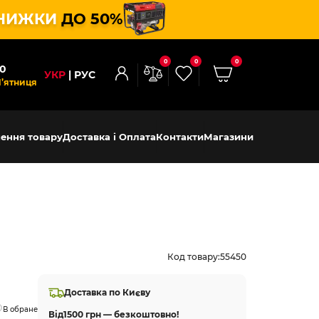
НИЖКИ
ДО 50%
0
0
0
00
УКР
РУС
П’ятниця
ення товару
Доставка і Оплата
Контакти
Магазини
Код товару:
55450
Доставка по Києву
В обране
Від
1500 грн — безкоштовно!