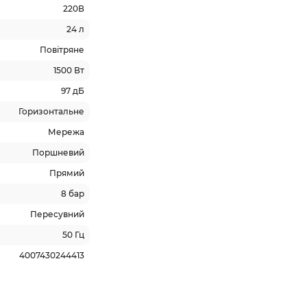
220В
24 л
Повітряне
1500 Вт
97 дБ
Горизонтальне
Мережа
Поршневий
Прямий
8 бар
Пересувний
50 Гц
4007430244413