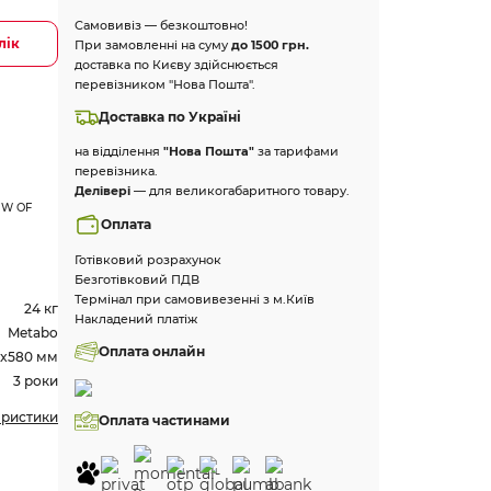
Самовивіз — безкоштовно!
лік
При замовленні на суму
до 1500 грн.
доставка по Києву здійснюється
перевізником "Нова Пошта".
Доставка по Україні
на відділення
"Нова Пошта"
за тарифами
перевізника.
Делівері
— для великогабаритного товару.
4 W OF
Оплата
Готівковий розрахунок
Безготівковий ПДВ
Термінал при самовивезенні з м.Київ
24 кг
Накладений платіж
Metabo
Оплата онлайн
0x580 мм
3 роки
еристики
Оплата частинами