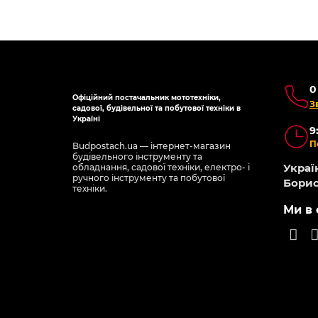
0
Офіційний постачальник мототехніки,
З
садової, будівельної та побутової техніки в
Україні
9
П
Budpostach.ua — інтернет-магазин
будівельного інструменту та
Україн
обладнання, садової техніки, електро- і
ручного інструменту та побутової
Борис
техніки.
Ми в 