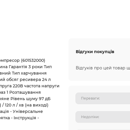
Відгуки покупців
мпресор (601532000)
на Гарантія 3 роки Тип
Відгуків про цей товар щ
вний Тип харчування
ий обсяг ресивера 24 л
напруга 220В частота напруги
ь фаз 1 Розташування
яне Рівень шуму 97 дБ
/ 120 л / хв (на виході)
ація - Універсальне
тка - Інструкція -