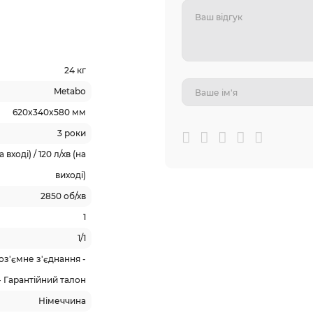
24 кг
Metabo
620x340x580 мм
3 роки
вході) / 120 л/хв (на
виході)
2850 об/хв
1
1/1
оз'ємне з'єднання -
 - Гарантійний талон
Німеччина