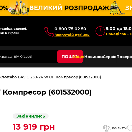
10%
ВЕЛИКИЙ
РОЗПРОДАЖ
З
9:00 до 18:
0 800 75 02 50
ехніки, садової,
ки в Україні
Понеділок - 
Зворотній дзвінок
ПОШУК
Акція
Новинки
Сервіс
Поверн
и
Metabo BASIC 250-24 W OF Компресор (601532000)
 Компресор (601532000)
Закінчились
13 919 грн
Порівняти