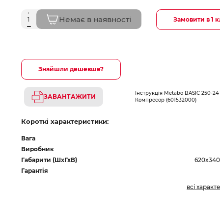
Немає в наявності
Замовити в 1 к
Знайшли дешевше?
Інструкція Metabo BASIC 250-2
ЗАВАНТАЖИТИ
Компресор (601532000)
Короткі характеристики:
Вага
Виробник
Габарити (ШхГхВ)
620x34
Гарантія
всі характ