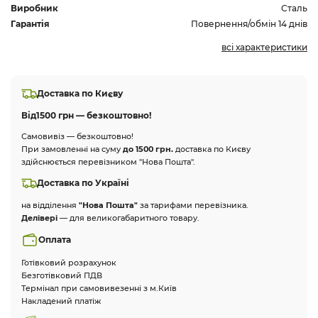
Виробник
Сталь
Гарантія
Повернення/обмін 14 днів
всі характеристики
Доставка по Києву
Від
1500 грн — безкоштовно!
Самовивіз — безкоштовно!
При замовленні на суму
до 1500 грн.
доставка по Києву
здійснюється перевізником "Нова Пошта".
Доставка по Україні
на відділення
"Нова Пошта"
за тарифами перевізника.
Делівері
— для великогабаритного товару.
Оплата
Готівковий розрахунок
Безготівковий ПДВ
Термінал при самовивезенні з м.Київ
Накладений платіж