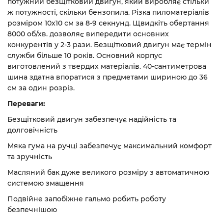
потужний безщітковий двигун, який виробляє стільки
ж потужності, скільки бензопила. Різка пиломатеріалів
розміром 10х10 см за 8-9 секнунд. Щвидкіть обертання
8000 об/хв. дозволяє випередити основних
конкурентів у 2-3 рази. Безщітковий двигун має термін
служби більше 10 років. Основний корпус
виготовлений з твердих матеріалів. 40-сантиметрова
шина здатна впоратися з предметами шириною до 36
см за один розріз.
Переваги:
Безщітковий двигун забезпечує надійність та
долговічність
Мяка гума на ручці забезпечує максимальний комфорт
та зручність
Масляний бак дуже великого розміру з автоматичною
системою змащення
Подвійне запобіжне гальмо робить роботу
безпечнішою