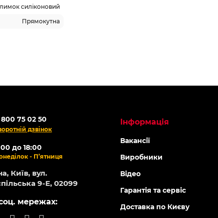
лимок силіконовий
Прямокутна
 800 75 02 50
Інформація
воротній дзвінок
Вакансії
:00 до 18:00
онеділок - П’ятниця
Виробники
а, Київ, вул.
Відео
пільська 9-Е, 02099
Гарантія та сервіс
соц. мережах:
Доставка по Києву