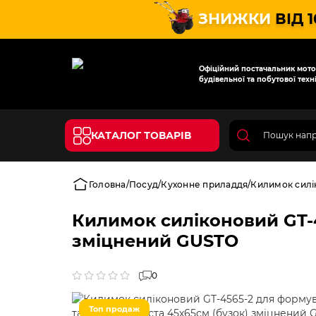
ЗНИЖКИ
ВІД 
Офіційний постачальник мотот
будівельної та побутової техні
КАТАЛОГ ТОВАРІВ
Головна
Посуд
Кухонне приладдя
Килимок силік
Килимок силіконовий GT-4
зміцнений GUSTO
0
Топ продаж