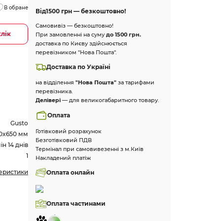
В обране
Від
1500 грн — безкоштовно!
Самовивіз — безкоштовно!
клік
При замовленні на суму
до 1500 грн.
доставка по Києву здійснюється
перевізником "Нова Пошта".
Доставка по Україні
на відділення
"Нова Пошта"
за тарифами
перевізника.
Делівері
— для великогабаритного товару.
Оплата
Gusto
Готівковий розрахунок
0x650 мм
Безготівковий ПДВ
н 14 днів
Термінал при самовивезенні з м.Київ
1
Накладений платіж
теристики
Оплата онлайн
Оплата частинами