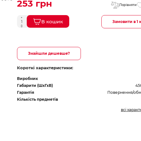
253 грн
Порівняти
В кошик
Замовити в 1 
Знайшли дешевше?
Короткі характеристики:
Виробник
Габарити (ШхГхВ)
45
Гарантія
Повернення/обмі
Кількість предметів
всі харак