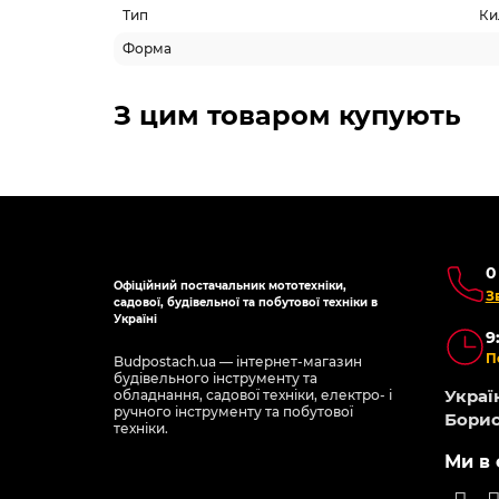
Тип
Ки
Форма
З цим товаром купують
0
Офіційний постачальник мототехніки,
З
садової, будівельної та побутової техніки в
Україні
9
П
Budpostach.ua — інтернет-магазин
будівельного інструменту та
Україн
обладнання, садової техніки, електро- і
ручного інструменту та побутової
Борис
техніки.
Ми в 