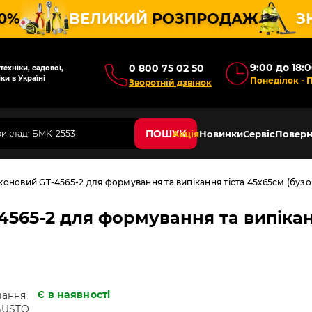
10%
ВЕЛИКИЙ
РОЗПРОДАЖ
З
9:00 до 18:
0 800 75 02 50
ехніки, садової,
ки в Україні
Понеділок - 
Зворотній дзвінок
ПОШУК
Акція
Новинки
Сервіс
Поверн
оновий GT-4565-2 для формування та випікання тіста 45х65см (буз
565-2 для формування та випіканн
Є в наявності