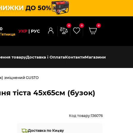
НИЖКИ
ДО 50%
0
0
0
00
УКР
РУС
П’ятниця
ення товару
Доставка і Оплата
Контакти
Магазини
ок) зміцнений GUSTO
я тіста 45х65см (бузок)
Код товару:
136076
Доставка по Києву