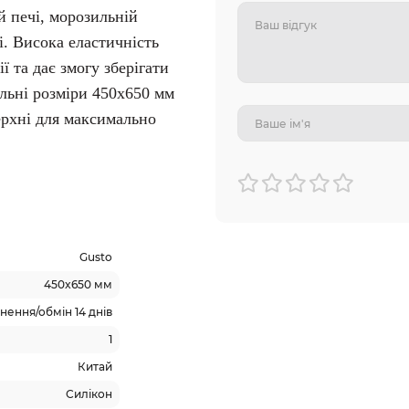
й печі, морозильній
і.
Висока еластичність
 та дає змогу зберігати
ьні розміри 450х650 мм
ерхні для максимально
Gusto
450x650 мм
ення/обмін 14 днів
1
Китай
Силікон