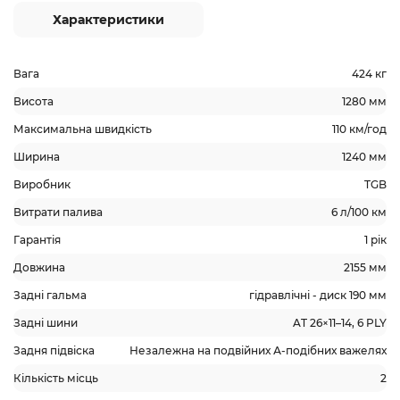
Характеристики
Вага
424 кг
Висота
1280 мм
Максимальна швидкість
110 км/год
Ширина
1240 мм
Виробник
TGB
Витрати палива
6 л/100 км
Гарантія
1 рік
Довжина
2155 мм
Задні гальма
гідравлічні - диск 190 мм
Задні шини
AT 26×11–14, 6 PLY
Задня підвіска
Незалежна на подвійних А-подібних важелях
Кількість місць
2