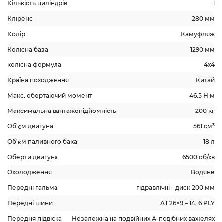
Кількість циліндрів
1
Кліренс
280 мм
Колір
Камуфляж
Колісна база
1290 мм
колісна формула
4х4
Країна походження
Китай
Макс. обертаючий момент
46.5 Н·м
Максимальна вантажопідйомність
200 кг
Об'єм двигуна
561 см³
Об'єм паливного бака
18 л
Оберти двигуна
6500 об/хв
Охолодження
Водяне
Передні гальма
гідравлічні - диск 200 мм
Передні шини
AT 26×9 – 14, 6 PLY
Передня підвіска
Незалежна на подвійних А-подібних важелях