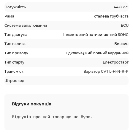
Потужність
44.8 к.с.
Рама
сталева трубчаста
Система запалювання
ECU
Тип двигуна
Інжекторний чотиритактний SOHC
Тип палива
Бензин
Тип приводу
Підключаємий повний карданний
Тип старту
Електростарт
Трансмісія
Варіатор CVT L-H-N-R-P
Штрих код
Відгуки покупців
Відгуків про цей товар ще не було.