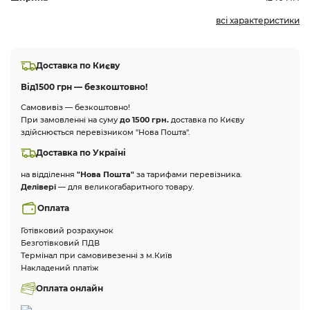
всі характеристики
Доставка по Києву
Від
1500 грн — безкоштовно!
Самовивіз — безкоштовно!
При замовленні на суму
до 1500 грн.
доставка по Києву
здійснюється перевізником "Нова Пошта".
Доставка по Україні
на відділення
"Нова Пошта"
за тарифами перевізника.
Делівері
— для великогабаритного товару.
Оплата
Готівковий розрахунок
Безготівковий ПДВ
Термінал при самовивезенні з м.Київ
Накладений платіж
Оплата онлайн