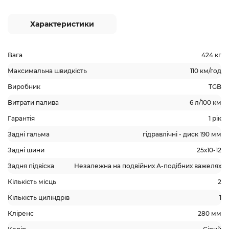
Характеристики
Вага
424 кг
Максимальна швидкість
110 км/год
Виробник
TGB
Витрати палива
6 л/100 км
Гарантія
1 рік
Задні гальма
гідравлічні - диск 190 мм
Задні шини
25х10-12
Задня підвіска
Незалежна на подвійних А-подібних важелях
Кількість місць
2
Кількість циліндрів
1
Кліренс
280 мм