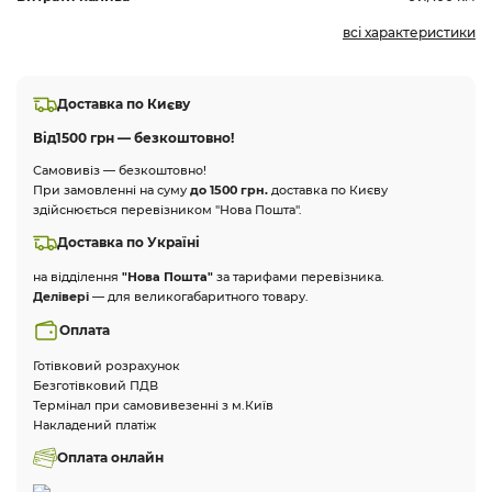
всі характеристики
Доставка по Києву
Від
1500 грн — безкоштовно!
Самовивіз — безкоштовно!
При замовленні на суму
до 1500 грн.
доставка по Києву
здійснюється перевізником "Нова Пошта".
Доставка по Україні
на відділення
"Нова Пошта"
за тарифами перевізника.
Делівері
— для великогабаритного товару.
Оплата
Готівковий розрахунок
Безготівковий ПДВ
Термінал при самовивезенні з м.Київ
Накладений платіж
Оплата онлайн