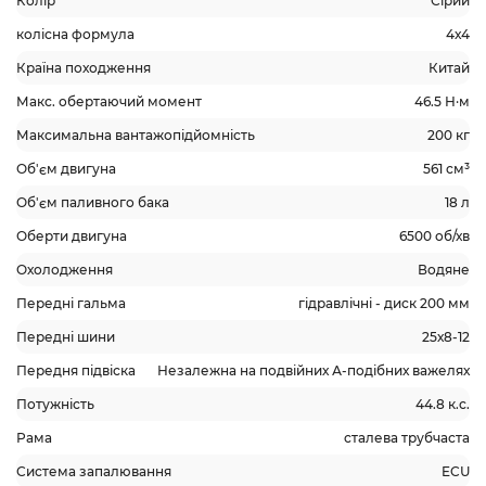
Колір
Сірий
колісна формула
4х4
Країна походження
Китай
Макс. обертаючий момент
46.5 Н·м
Максимальна вантажопідйомність
200 кг
Об'єм двигуна
561 см³
Об'єм паливного бака
18 л
Оберти двигуна
6500 об/хв
Охолодження
Водяне
Передні гальма
гідравлічні - диск 200 мм
Передні шини
25х8-12
Передня підвіска
Незалежна на подвійних А-подібних важелях
Потужність
44.8 к.с.
Рама
сталева трубчаста
Система запалювання
ECU