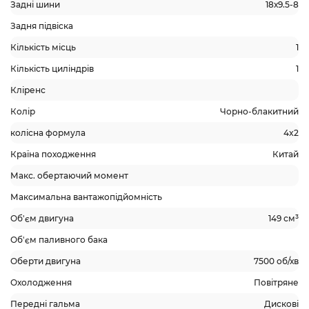
Задні шини
18х9.5-8
Задня підвіска
Кількість місць
1
Кількість циліндрів
1
Кліренс
Колір
Чорно-блакитний
колісна формула
4x2
Країна походження
Китай
Макс. обертаючий момент
Максимальна вантажопідйомність
Об'єм двигуна
149 см³
Об'єм паливного бака
Оберти двигуна
7500 об/хв
Охолодження
Повітряне
Передні гальма
Дискові