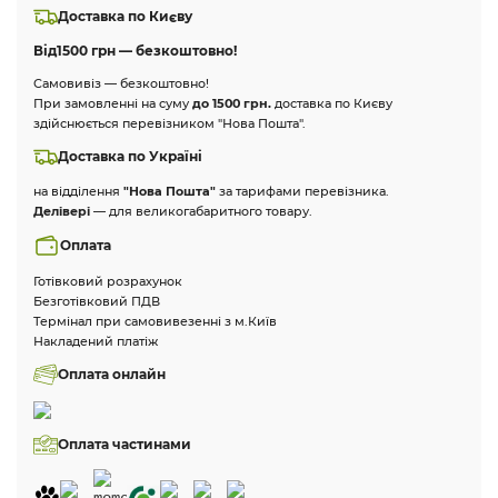
Доставка по Києву
Від
1500 грн — безкоштовно!
Самовивіз — безкоштовно!
При замовленні на суму
до 1500 грн.
доставка по Києву
здійснюється перевізником "Нова Пошта".
Доставка по Україні
на відділення
"Нова Пошта"
за тарифами перевізника.
Делівері
— для великогабаритного товару.
Оплата
Готівковий розрахунок
Безготівковий ПДВ
Термінал при самовивезенні з м.Київ
Накладений платіж
Оплата онлайн
Оплата частинами