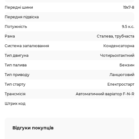
Передні шини
19х7-8
Передня підвіска
Потужність
9.5 к.с.
Рама
Сталева, трубчаста
Система запалювання
Конденсаторна
Тип двигуна
Чотирьохтактний
Тип палива
Бензин
Тип приводу
Ланцюговий
Тип старту
Електростарт
Трансмісія
Автоматичний варіатор F-N-R
Штрих код
Відгуки покупців