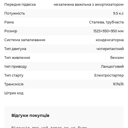
Передня підвіска
незалежна важільна з амортизатором
Потужність
9.5 к.с
Рама
Сталева, трубчаста
Розмір
1525×930×950 мм
Система запалювання
конденсаторна
Тип двигуна
чотиритактний
Тип живлення
бензин
тип приводу
Ланцюговий
Тип старту
Електростартер
Трансмісія
1F/N/R
Штрих код
Відгуки покупців