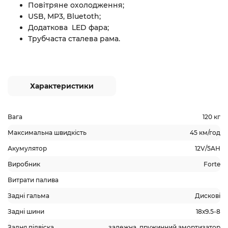
Повітряне охолодження;
USB, MP3, Bluetoth;
Додаткова LED фара;
Трубчаста сталева рама.
Характеристики
Вага
120 кг
Максимальна швидкість
45 км/год
Акумулятор
12V/5AH
Виробник
Forte
Витрати палива
Задні гальма
Дискові
Задні шини
18х9.5-8
Задня підвіска
залежна, пружинний амортизатор