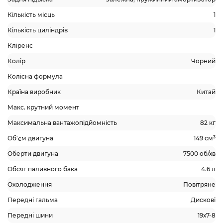
Кількість місць
1
Кількість циліндрів
1
Кліренс
Колір
Чорний
Колісна формула
Країна виробник
Китай
Макс. крутний момент
Максимальна вантажопідйомність
82 кг
Об'єм двигуна
149 см³
Оберти двигуна
7500 об/хв
Обсяг паливного бака
4.6 л
Охолодження
Повітряне
Передні гальма
Дискові
Передні шини
19х7-8