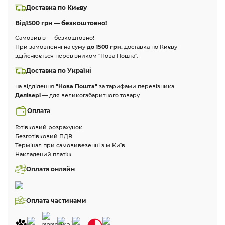
Доставка по Києву
Від
1500 грн — безкоштовно!
Самовивіз — безкоштовно!
При замовленні на суму
до 1500 грн.
доставка по Києву
здійснюється перевізником "Нова Пошта".
Доставка по Україні
на відділення
"Нова Пошта"
за тарифами перевізника.
Делівері
— для великогабаритного товару.
Оплата
Готівковий розрахунок
Безготівковий ПДВ
Термінал при самовивезенні з м.Київ
Накладений платіж
Оплата онлайн
Оплата частинами