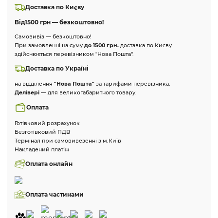
Доставка по Києву
Від
1500 грн — безкоштовно!
Самовивіз — безкоштовно!
При замовленні на суму
до 1500 грн.
доставка по Києву
здійснюється перевізником "Нова Пошта".
Доставка по Україні
на відділення
"Нова Пошта"
за тарифами перевізника.
Делівері
— для великогабаритного товару.
Оплата
Готівковий розрахунок
Безготівковий ПДВ
Термінал при самовивезенні з м.Київ
Накладений платіж
Оплата онлайн
Оплата частинами