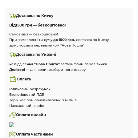
Доставка по Києву
Від
1500 грн — безкоштовно!
Самовивіз — безкоштовно!
При замовленні на суму
до 1500 грн.
доставка по Києву
здійснюється перевізником "Нова Пошта".
Доставка по Україні
на відділення
"Нова Пошта"
за тарифами перевізника.
Делівері
— для великогабаритного товару.
Оплата
Готівковий розрахунок
Безготівковий ПДВ
Термінал при самовивезенні з м.Київ
Накладений платіж
Оплата онлайн
Оплата частинами