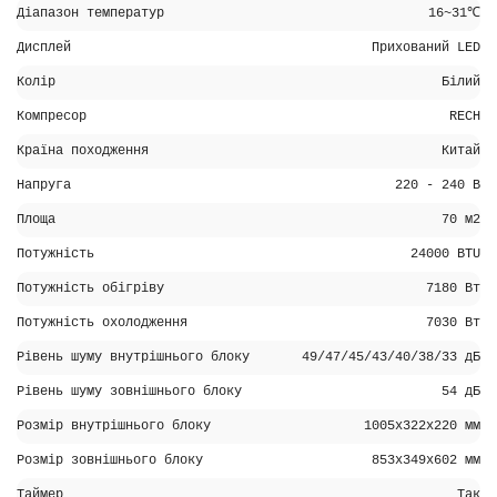
Діапазон температур
16~31℃
Дисплей
Прихований LED
Колір
Білий
Компресор
RECH
Країна походження
Китай
Напруга
220 - 240 В
Площа
70 м2
Потужність
24000 BTU
Потужність обігріву
7180 Вт
Потужність охолодження
7030 Вт
Рівень шуму внутрішнього блоку
49/47/45/43/40/38/33 дБ
Рівень шуму зовнішнього блоку
54 дБ
Розмір внутрішнього блоку
1005х322х220 мм
Розмір зовнішнього блоку
853х349х602 мм
Таймер
Так