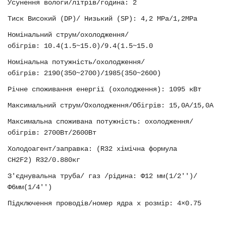
Усунення вологи/літрів/година: 2
Тиск Високий (
DP
)/ Низький (
SP
): 4,2 MPa/1,2MPa
Номінальний струм/охолодження/
обігрів: 10.4(1.5~15.0)/9.4(1.5~15.0
Номінальна потужність/охолодження/
обігрів: 2190(350~2700)/1985(350~2600)
Річне споживання енергії (охолодження):
1095 кВт
Максимальний струм/Охолодження/Обігрів:
15,0A/15,0А
Максимальна споживана потужність: охолодження/
обігрів:
2700Вт/2600Вт
Холодоагент/заправка: (
R
32 хімічна формула
CH
2
F
2) R32/0.880кг
З'єднувальна труба/ газ /рідина: Φ12 мм(1/2'')/
Φ6мм(1/4'')
Підключення проводів/номер ядра
x
розмір: 4×0.75