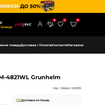
НИЖКИ
ДО 50%
0
0
0
00
УКР
РУС
П’ятниця
ення товару
Доставка і Оплата
Контакти
Магазини
BM-4821WL Grunhelm
Код товару:
152905
Доставка по Києву