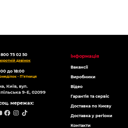
 800 75 02 50
Інформація
воротній дзвінок
Вакансії
:00 до 18:00
онеділок - П’ятниця
Виробники
а, Київ, вул.
Відео
пільська 9-Е, 02099
Гарантія та сервіс
соц. мережах:
Доставка по Києву
Доставка у регіони
Контакти