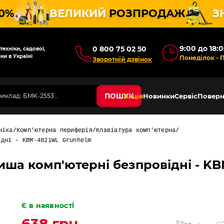
10%
ВЕЛИКИЙ
РОЗПРОДАЖ
З
9:00 до 18:
0 800 75 02 50
ехніки, садової,
ки в Україні
Понеділок - 
Зворотній дзвінок
ПОШУК
Акція
Новинки
Сервіс
Поверн
ніка
Комп'ютерна периферія
Клавіатура комп'ютерна
ідні - KBM-4821WL Grunhelm
иша комп'ютерні безпровідні - K
Є в наявності
638 грн