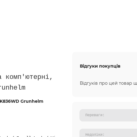
Відгуки покупців
а комп'ютерні,
Відгуків про цей товар щ
runhelm
W-K836WD Grunhelm