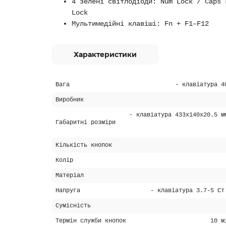
4 зелені світлодіоди: Num Lock / Caps 
Lock
Мультимедійні клавіші: Fn + F1–F12
Характеристики
Вага
- клавіатура 4
Виробник
- клавіатура 433х140х20.5 м
Габаритні розміри
Кількість кнопок
Колір
Матеріал
Напруга
- клавіатура 3.7-5 Ст
Сумісність
Термін служби кнопок
10 м