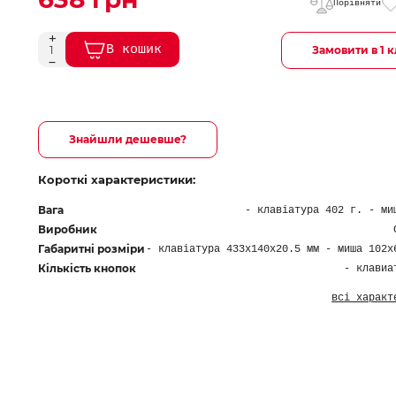
Порівняти
В кошик
Замовити в 1 к
Знайшли дешевше?
Короткі характеристики:
Вага
- клавіатура 402 г. - ми
Виробник
Габаритні розміри
- клавіатура 433х140х20.5 мм - миша 102х
Кількість кнопок
- клавиа
всі характ