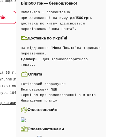
В обране
Від
1500 грн — безкоштовно!
Самовивіз — безкоштовно!
лік
до 1500 грн.
При замовленні на суму
доставка по Києву здійснюється
перевізником "Нова Пошта".
Доставка по Україні
"Нова Пошта"
на відділення
за тарифами
перевізника.
Делівері
— для великогабаритного
товару.
ша 65 г.
Оплата
Grunhelm
Готівковий розрахунок
61х39 мм
Безготівковий ПДВ
тура 104
Термінал при самовивезенні з м.Київ
Накладений платіж
еристики
Оплата онлайн
Оплата частинами