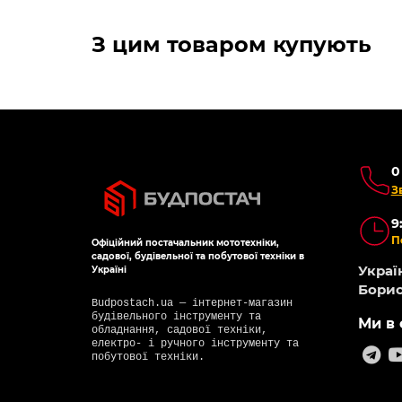
З цим товаром купують
0
З
9
П
Офіційний постачальник мототехніки,
садової, будівельної та побутової техніки в
Україн
Україні
Борис
Budpostach.ua — інтернет-магазин
будівельного інструменту та
Ми в 
обладнання, садової техніки,
електро- і ручного інструменту та
побутової техніки.