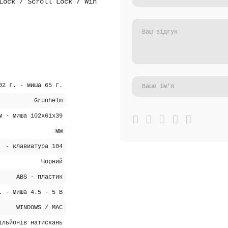
Lock / Scroll Lock / Win
02 г. - миша 65 г.
Grunhelm
м - миша 102х61х39
мм
- клавиатура 104
Чорний
ABS - пластик
. - миша 4.5 - 5 В
WINDOWS / МАС
ільйонів натискань