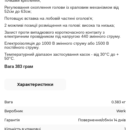
точками кріплення;
Регулювання охоплення голови із храповим механізмом від
52см до 63см;
Потовщує вставка на лобовій частині оголов'я;
2 можливі позиції розміщення на голові: висока та низька;
Захист проти випадкового короткочасного контакту з
електричним провідником під напругою 440 змінного струму.
Електроізоляція до 1000 В змінного струму або 1500 В
постійного струму.
Температурний діапазон застосування касок - від 30°C до +
50°C.
Вага 383 грам
Характеристики
Вага
0.383 кг
Виробник
Werk
Гарантія
Повернення/обмін 14 днів
Кількість в упаковці
1