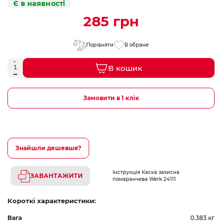
Є в наявності
285 грн
Порівняти
В обране
В кошик
Замовити в 1 клік
Знайшли дешевше?
Інструкція Каска захисна
ЗАВАНТАЖИТИ
помаранчева Werk 24111
Короткі характеристики:
Вага
0.383 кг