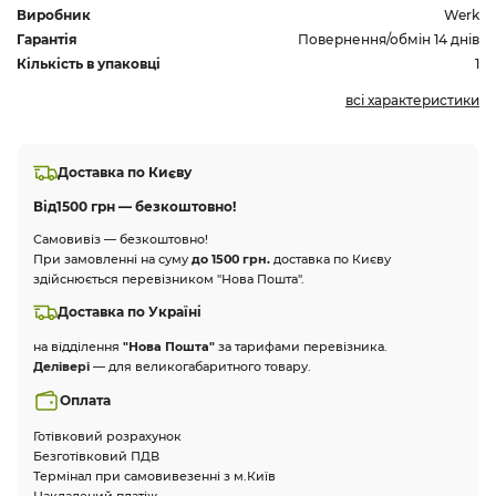
Виробник
Werk
Гарантія
Повернення/обмін 14 днів
Кількість в упаковці
1
всі характеристики
Доставка по Києву
Від
1500 грн — безкоштовно!
Самовивіз — безкоштовно!
При замовленні на суму
до 1500 грн.
доставка по Києву
здійснюється перевізником "Нова Пошта".
Доставка по Україні
на відділення
"Нова Пошта"
за тарифами перевізника.
Делівері
— для великогабаритного товару.
Оплата
Готівковий розрахунок
Безготівковий ПДВ
Термінал при самовивезенні з м.Київ