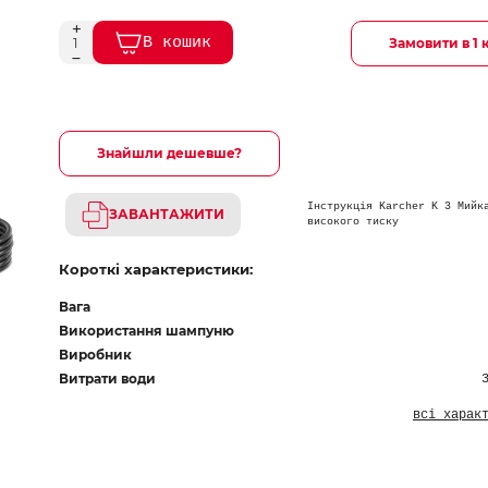
В кошик
Замовити в 1 
Знайшли дешевше?
Інструкція Karcher K 3 Мийк
ЗАВАНТАЖИТИ
високого тиску
Короткі характеристики:
Вага
Використання шампуню
Виробник
Витрати води
всі харак