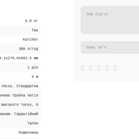
5.8 кг
Так
Karcher
380 л/год
4.1x279.8x802.5 мм
1 рік
6 м
 тиску. Стандартна
енева трубка Vario
 високого тиску, 6
ванню- Гарантійний
талон
Німеччина