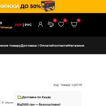
НИЖКИ
ДО 50%
0
0
0
00
УКР
РУС
П’ятниця
ення товару
Доставка і Оплата
Контакти
Магазини
Код товару:
120770
Доставка по Києву
В обране
Від
1500 грн — безкоштовно!