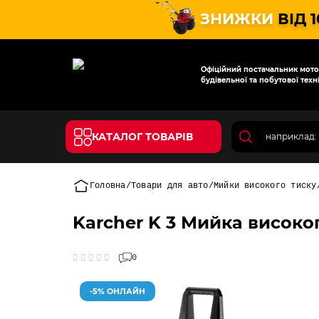
ЗНИЖКИ
ВІД 
Офіційний постачальник мотот
будівельної та побутової техні
КАТАЛОГ ТОВАРІВ
Головна
Товари для авто
Мийки високого тиску
Karcher K 3 Мийка високо
0
-5% ОНЛАЙН