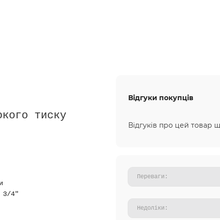
Відгуки покупців
окого тиску
Відгуків про цей товар щ
и
 3/4"