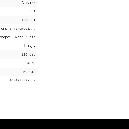
Пластик
Ні
1600 Вт
нень з автомобіля,
огорож, мотоциклів
і т.д.
120 бар
40°C
Мережа
4054278897332