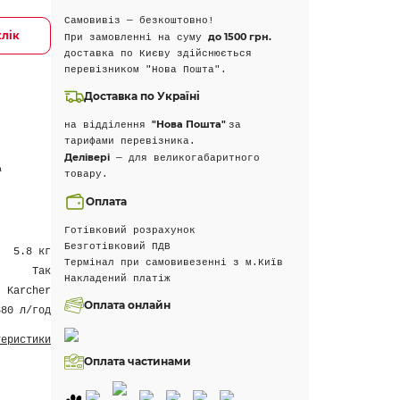
Самовивіз — безкоштовно!
клік
до 1500 грн.
При замовленні на суму
доставка по Києву здійснюється
перевізником "Нова Пошта".
Доставка по Україні
"Нова Пошта"
на відділення
за
тарифами перевізника.
Делівері
— для великогабаритного
а
товару.
Оплата
Готівковий розрахунок
Безготівковий ПДВ
5.8 кг
Термінал при самовивезенні з м.Київ
Так
Накладений платіж
Karcher
Оплата онлайн
380 л/год
теристики
Оплата частинами