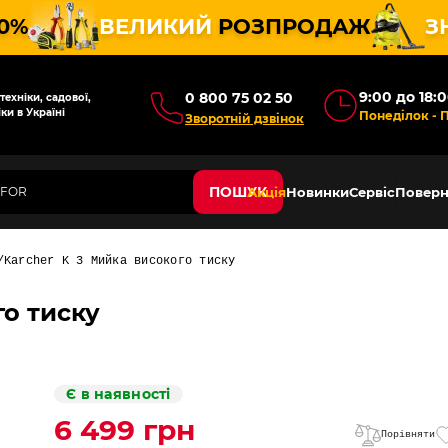
10%
ВЕЛИКИЙ
РОЗПРОДАЖ
З
9:00 до 18:
0 800 75 02 50
ехніки, садової,
ки в Україні
Понеділок - 
Зворотній дзвінок
ПОШУК
Акція
Новинки
Сервіс
Поверн
Karcher K 3 Мийка високого тиску
го тиску
Є в наявності
6 499 грн
Порівняти