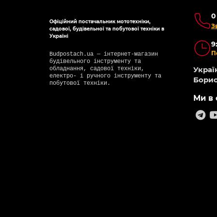
0
Офіційний постачальник мототехніки,
З
садової, будівельної та побутової техніки в
Україні
9
П
Budpostach.ua — інтернет-магазин
будівельного інструменту та
Україн
обладнання, садової техніки,
електро- і ручного інструменту та
Борис
побутової техніки.
Ми в 