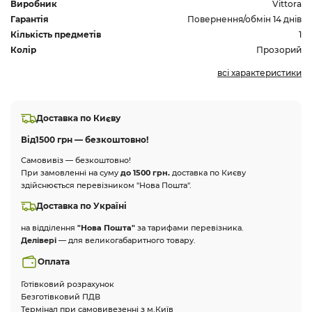
Виробник
Vittora
Гарантія
Повернення/обмін 14 днів
Кількість предметів
1
Колір
Прозорий
всі характеристики
Доставка по Києву
Від
1500 грн — безкоштовно!
Самовивіз — безкоштовно!
При замовленні на суму
до 1500 грн.
доставка по Києву
здійснюється перевізником "Нова Пошта".
Доставка по Україні
на відділення
"Нова Пошта"
за тарифами перевізника.
Делівері
— для великогабаритного товару.
Оплата
Готівковий розрахунок
Безготівковий ПДВ
Термінал при самовивезенні з м.Київ