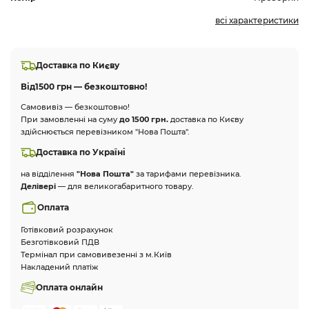
всі характеристики
Доставка по Києву
Від
1500 грн — безкоштовно!
Самовивіз — безкоштовно!
При замовленні на суму
до 1500 грн.
доставка по Києву
здійснюється перевізником "Нова Пошта".
Доставка по Україні
на відділення
"Нова Пошта"
за тарифами перевізника.
Делівері
— для великогабаритного товару.
Оплата
Готівковий розрахунок
Безготівковий ПДВ
Термінал при самовивезенні з м.Київ
Накладений платіж
Оплата онлайн