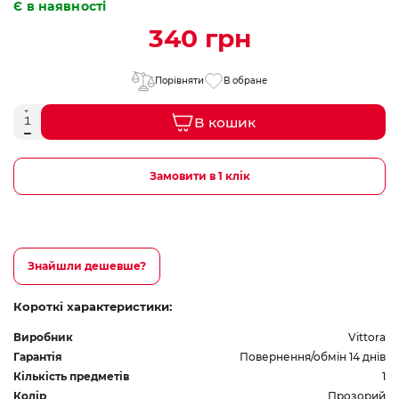
Є в наявності
340 грн
Порівняти
В обране
В кошик
Замовити в 1 клік
Знайшли дешевше?
Короткі характеристики:
Виробник
Vittora
Гарантія
Повернення/обмін 14 днів
Кількість предметів
1
Колір
Прозорий