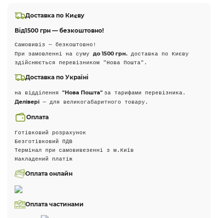
Доставка по Києву
Від
1500 грн — безкоштовно!
Самовивіз — безкоштовно!
до 1500 грн.
При замовленні на суму
доставка по Києву
здійснюється перевізником "Нова Пошта".
Доставка по Україні
"Нова Пошта"
на відділення
за тарифами перевізника.
Делівері
— для великогабаритного товару.
Оплата
Готівковий розрахунок
Безготівковий ПДВ
Термінал при самовивезенні з м.Київ
Накладений платіж
Оплата онлайн
Оплата частинами