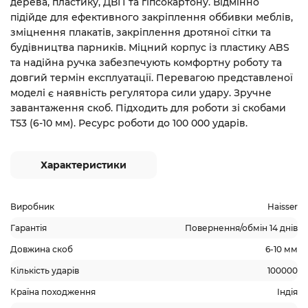
дерева, пластику, ДВП та гіпсокартону. Відмінно
підійде для ефективного закріплення оббивки меблів,
зміцнення плакатів, закріплення дротяної сітки та
будівництва парників. Міцний корпус із пластику ABS
та надійна ручка забезпечують комфортну роботу та
довгий термін експлуатації. Перевагою представленої
моделі є наявність регулятора сили удару. Зручне
завантаження скоб. Підходить для роботи зі скобами
Т53 (6-10 мм). Ресурс роботи до 100 000 ударів.
Характеристики
Виробник
Haisser
Гарантія
Повернення/обмін 14 днів
Довжина скоб
6-10 мм
Кількість ударів
100000
Країна походження
Індія