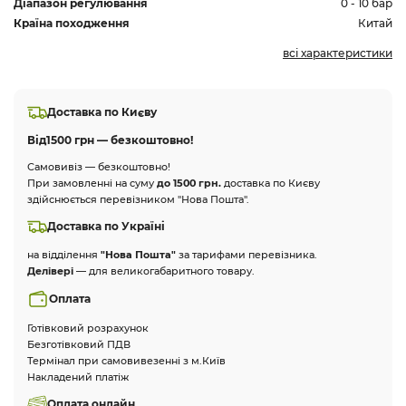
Діапазон регулювання
0 - 10 бар
Країна походження
Китай
всі характеристики
Доставка по Києву
Від
1500 грн — безкоштовно!
Самовивіз — безкоштовно!
При замовленні на суму
до 1500 грн.
доставка по Києву
здійснюється перевізником "Нова Пошта".
Доставка по Україні
на відділення
"Нова Пошта"
за тарифами перевізника.
Делівері
— для великогабаритного товару.
Оплата
Готівковий розрахунок
Безготівковий ПДВ
Термінал при самовивезенні з м.Київ
Накладений платіж
Оплата онлайн