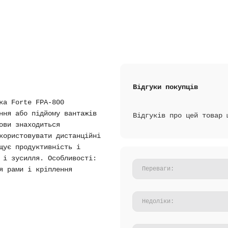
Відгуки покупців
ка Forte FPA-800
ння або підйому вантажів
Відгуків про цей товар 
ови знаходиться
користовувати дистанційні
щує продуктивність і
 і зусилля. Особливості:
я рами і кріплення