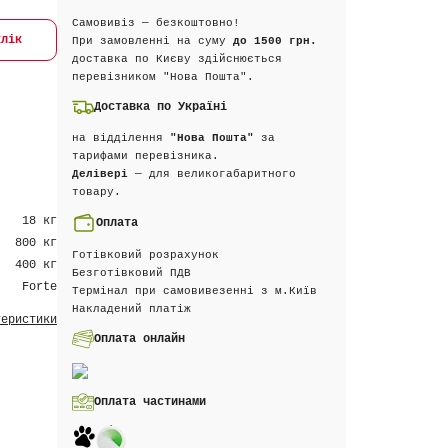
Самовивіз — безкоштовно!
клік
При замовленні на суму
до 1500 грн.
доставка по Києву здійснюється
перевізником "Нова Пошта".
Доставка по Україні
на відділення
"Нова Пошта"
за
тарифами перевізника.
Делівері
— для великогабаритного
товару.
18 кг
Оплата
800 кг
Готівковий розрахунок
400 кг
Безготівковий ПДВ
Forte
Термінал при самовивезенні з м.Київ
Накладений платіж
теристики
Оплата онлайн
Оплата частинами