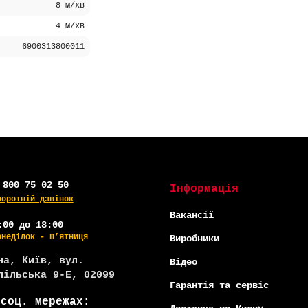
8 м/хв
4 м/хв
6900313800011
НЛАЙН
АКЦІЯ -32%
-5% ОНЛАЙН