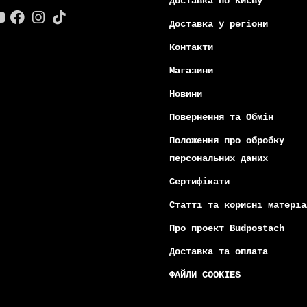
121866
121867
Є в наявності
Є в на
 лебідка Forte HCB-1T
Ручна лебідка Forte HCB-2T
0
0
3 670 грн
76 грн
2 494 грн
 800 75 02 50
Інформація
воротній дзвінок
Вакансії
:00 до 18:00