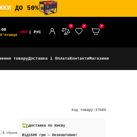
ИЖКИ
ДО 50%
0
0
0
:00
УКР
РУС
П’ятниця
нення товару
Доставка і Оплата
Контакти
Магазини
Код товару:
37689
Доставка по Києву
В обране
Від
1500 грн — безкоштовно!