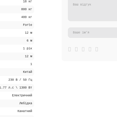
18 кг
800 кг
400 кг
Forte
12 м
6 м
1 рік
12 м
1
Китай
230 В / 50 Гц
1.77 л.с \ 1300 Вт
Електричний
Лебідка
Канатний