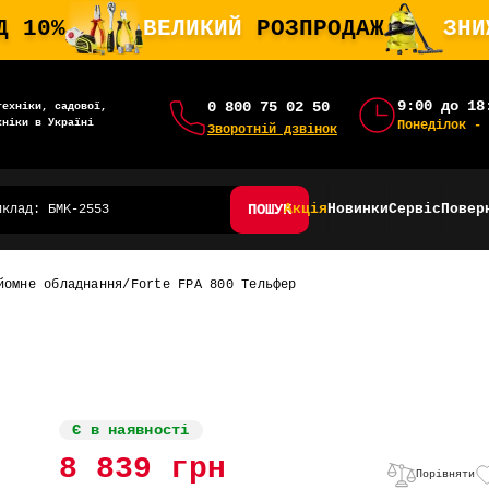
Д 10%
ВЕЛИКИЙ
РОЗПРОДАЖ
ЗН
9:00 до 18
0 800 75 02 50
техніки, садової,
хніки в Україні
Понеділок - 
Зворотній дзвінок
ПОШУК
Акція
Новинки
Сервіс
Повер
йомне обладнання
Forte FPA 800 Тельфер
Є в наявності
8 839 грн
Порівняти