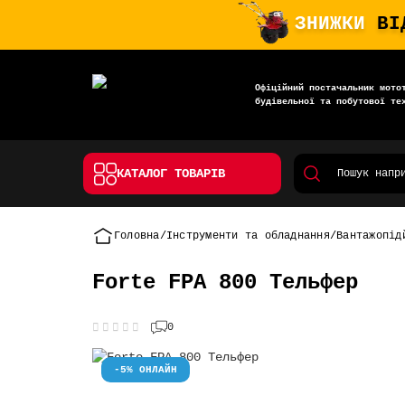
ЗНИЖКИ
ВІ
Офіційний постачальник мото
будівельної та побутової те
КАТАЛОГ ТОВАРІВ
Головна
Інструменти та обладнання
Вантажопід
Forte FPA 800 Тельфер
0
-5% ОНЛАЙН