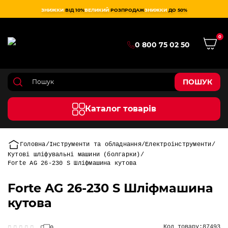
ЗНИЖКИ
ВІД 10%
ВЕЛИКИЙ
РОЗПРОДАЖ
ЗНИЖКИ
ДО 50%
0
0 800 75 02 50
ПОШУК
Каталог товарів
Головна
Інструменти та обладнання
Електроінструменти
Кутові шліфувальні машини (болгарки)
Forte AG 26-230 S Шліфмашина кутова
Forte AG 26-230 S Шліфмашина
кутова
Код товару:
87493