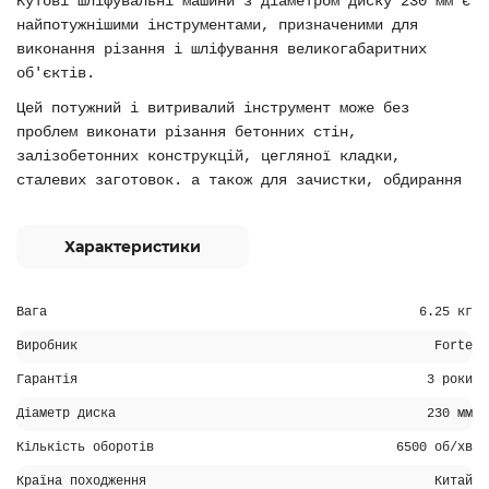
Кутові шліфувальні машини з діаметром диску 230 мм є
найпотужнішими інструментами, призначеними для
виконання різання і шліфування великогабаритних
об'єктів.
Цей потужний і витривалий інструмент може без
проблем виконати різання бетонних стін,
залізобетонних конструкцій, цегляної кладки,
сталевих заготовок. а також для зачистки, обдирання
Характеристики
Вага
6.25 кг
Виробник
Forte
Гарантія
3 роки
Діаметр диска
230 мм
Кількість оборотів
6500 об/хв
Країна походження
Китай