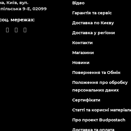
131839
146064
Є в наявності
Є в н
а шафа GDG 190 B
Духова шафа Grunhelm GD
helm
BG
0
0
9 грн
8 199 грн