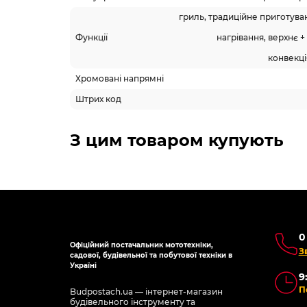
гриль, традиційне приготува
Функції
нагрівання, верхнє +
конвекц
Хромовані напрямні
Штрих код
Схожі товари
-5% ОНЛАЙН
Топ п
-5% 