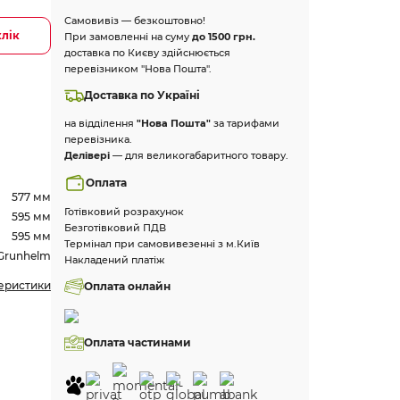
Самовивіз — безкоштовно!
клік
При замовленні на суму
до 1500 грн.
доставка по Києву здійснюється
перевізником "Нова Пошта".
Доставка по Україні
на відділення
"Нова Пошта"
за тарифами
перевізника.
Делівері
— для великогабаритного товару.
Оплата
577 мм
Готівковий розрахунок
595 мм
Безготівковий ПДВ
595 мм
Термінал при самовивезенні з м.Київ
Grunhelm
Накладений платіж
теристики
Оплата онлайн
Оплата частинами