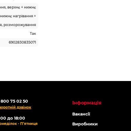
ння, верхнє + нижнє
 нижнє нагрівання +
ія, розморожування
Так
6902830835071
родаж
-5% ОНЛАЙН
ОНЛАЙН