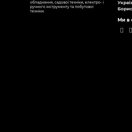
113778
Є в наявності
Є в наявності
 BE чорна
Духова шафа Grunhelm GDG 252
Духов
BG
Grun
0
10 249 грн
7 78
З цим товаром купують