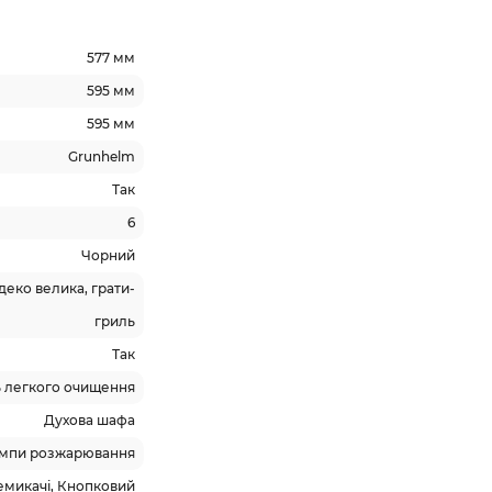
577 мм
595 мм
595 мм
Grunhelm
Так
6
Чорний
деко велика, грати-
гриль
Так
 легкого очищення
Духова шафа
мпи розжарювання
емикачі, Кнопковий