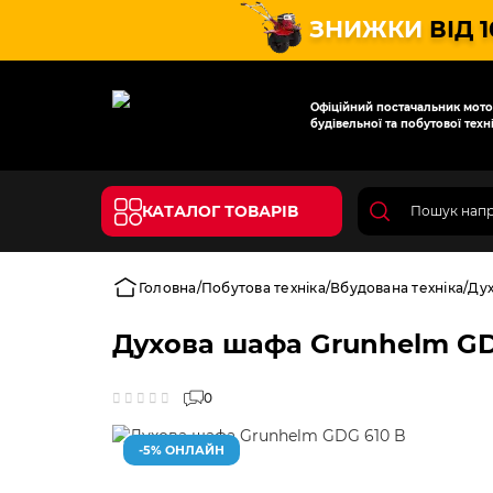
ЗНИЖКИ
ВІД 
Офіційний постачальник мотот
будівельної та побутової техні
КАТАЛОГ ТОВАРІВ
Головна
Побутова техніка
Вбудована техніка
Дух
Духова шафа Grunhelm GD
0
-5% ОНЛАЙН