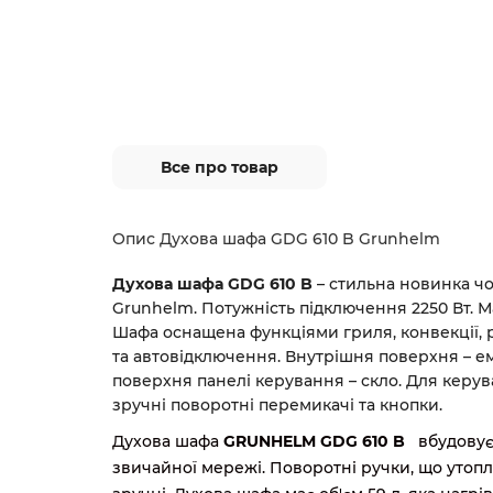
Все про товар
Опис Духова шафа GDG 610 B Grunhelm
Духова шафа GDG 610 B
– стильна новинка чо
Grunhelm. Потужність підключення 2250 Вт. Ма
Шафа оснащена функціями гриля, конвекції,
та автовідключення. Внутрішня поверхня – е
поверхня панелі керування – скло. Для керу
зручні поворотні перемикачі та кнопки.
Духова шафа
GRUNHELM GDG 610 B
вбудовує
звичайної мережі. Поворотні ручки, що утоп