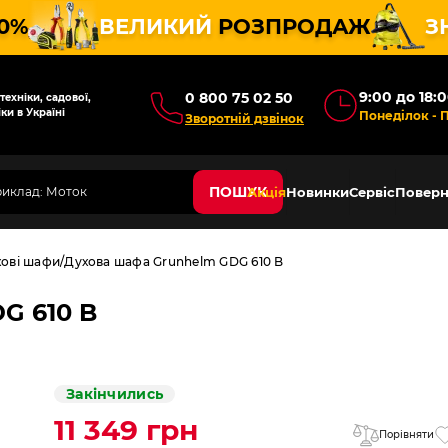
10%
ВЕЛИКИЙ
РОЗПРОДАЖ
З
9:00 до 18:
0 800 75 02 50
ехніки, садової,
ки в Україні
Понеділок - 
Зворотній дзвінок
ПОШУК
Акція
Новинки
Сервіс
Поверн
ові шафи
Духова шафа Grunhelm GDG 610 B
G 610 B
Закінчились
11 349 грн
Порівняти