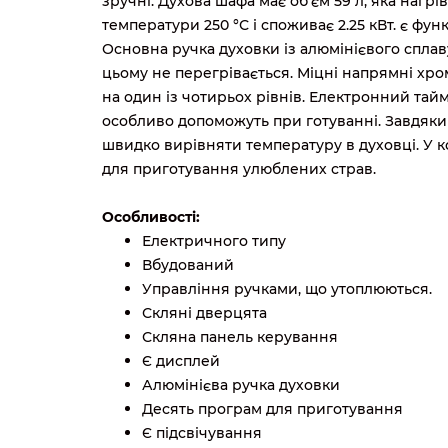
зручні. Духова шафа має об'єм 59 л, яка нагрів
температури 250 °С і споживає 2.25 кВт. є функ
Основна ручка духовки із алюмінієвого сплаву
цьому не перегрівається. Міцні напрямні хро
на один із чотирьох рівнів. Електронний тай
особливо допоможуть при готуванні. Завдяки 
швидко вирівняти температуру в духовці. У к
для приготування улюблених страв.
Особливості:
Електричного типу
Вбудований
Управління ручками, що утоплюються.
Скляні дверцята
Скляна панель керування
Є дисплей
Алюмінієва ручка духовки
Десять програм для приготування
Є підсвічування