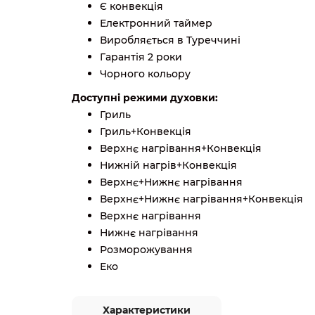
Є конвекція
Електронний таймер
Виробляється в Туреччині
Гарантія 2 роки
Чорного кольору
Доступні режими духовки:
Гриль
Гриль+Конвекція
Верхнє нагрівання+Конвекція
Нижній нагрів+Конвекція
Верхнє+Нижнє нагрівання
Верхнє+Нижнє нагрівання+Конвекція
Верхнє нагрівання
Нижнє нагрівання
Розморожування
Еко
Характеристики