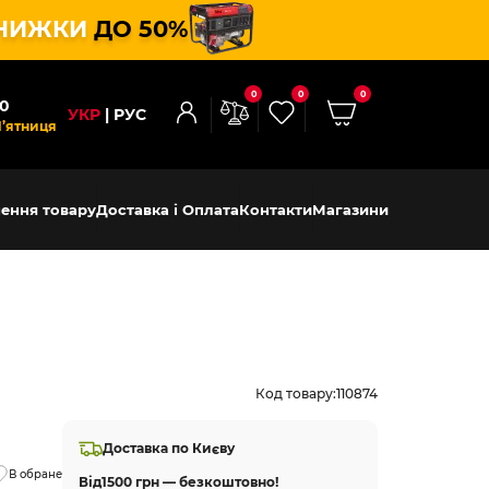
НИЖКИ
ДО 50%
0
0
0
00
УКР
РУС
П’ятниця
ення товару
Доставка і Оплата
Контакти
Магазини
Код товару:
110874
Доставка по Києву
В обране
Від
1500 грн — безкоштовно!