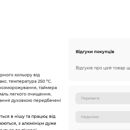
Відгуки покупців
Відгуків про цей товар щ
рного кольору від
кс. температура 250 °С.
 розморожування, таймера
маль легкого очищення,
вання духовкою передбачені
ться в нішу та працює від
люються, з алюмінієм дуже