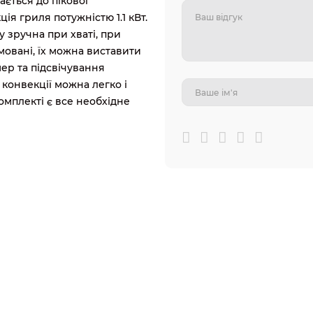
ається до пікової
ція гриля потужністю 1.1 кВт.
 зручна при хваті, при
мовані, їх можна виставити
мер та підсвічування
конвекції можна легко і
омплекті є все необхідне