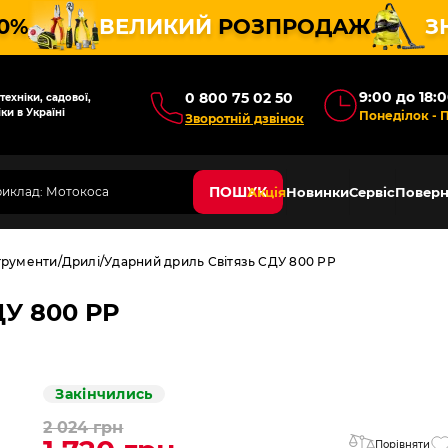
10%
ВЕЛИКИЙ
РОЗПРОДАЖ
З
9:00 до 18:
0 800 75 02 50
ехніки, садової,
ки в Україні
Понеділок - 
Зворотній дзвінок
ПОШУК
Акція
Новинки
Сервіс
Поверн
трументи
Дрилі
Ударний дриль Світязь СДУ 800 РР
ДУ 800 РР
Закінчились
2 024 грн
Порівняти