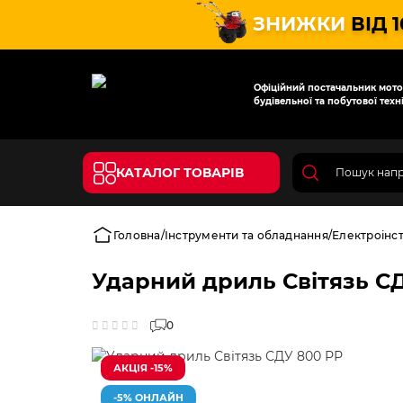
ЗНИЖКИ
ВІД 
Офіційний постачальник мотот
будівельної та побутової техні
КАТАЛОГ ТОВАРІВ
Головна
Інструменти та обладнання
Електроінс
Ударний дриль Світязь С
0
АКЦІЯ -15%
-5% ОНЛАЙН