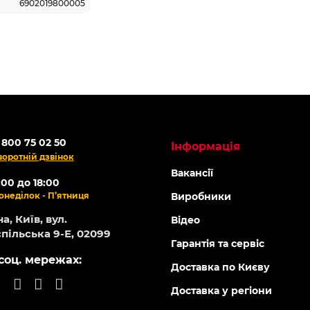
6902019800005
 800 75 02 50
Інформація
воротній дзвінок
Вакансії
:00 до 18:00
онеділок - П’ятниця
Виробники
а, Київ, вул.
Відео
пільська 9-Е, 02099
Гарантія та сервіс
соц. мережах:
Доставка по Києву
Доставка у регіони