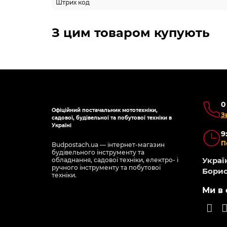
Штрих код
З цим товаром купують
0
Офіційний постачальник мототехніки,
З
садової, будівельної та побутової техніки в
Україні
9
П
Budpostach.ua — інтернет-магазин
будівельного інструменту та
Україн
обладнання, садової техніки, електро- і
ручного інструменту та побутової
Борис
техніки.
Ми в 