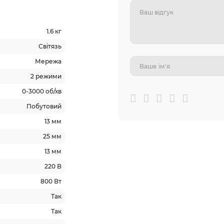
1.6 кг
Світязь
Мережа
2 режими
0-3000 об/хв
Побутовий
13 мм
25 мм
13 мм
220 В
800 Вт
Так
Так