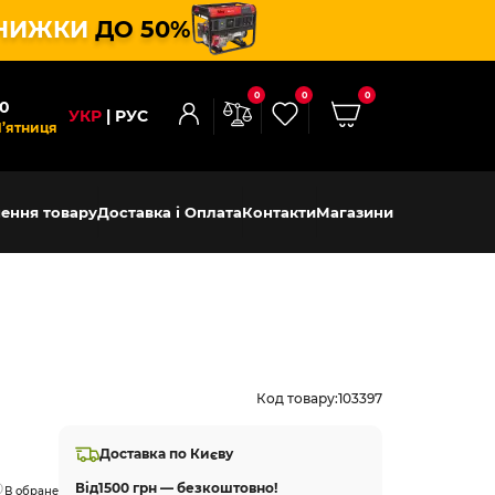
НИЖКИ
ДО 50%
0
0
0
00
УКР
РУС
П’ятниця
ення товару
Доставка і Оплата
Контакти
Магазини
Код товару:
103397
Доставка по Києву
Від
1500 грн — безкоштовно!
В обране