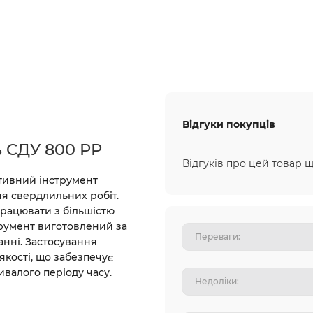
Відгуки покупців
ь СДУ 800 РР
Відгуків про цей товар щ
тивний інструмент
я свердлильних робіт.
працювати з більшістю
струмент виготовлений за
анні. Застосування
якості, що забезпечує
валого періоду часу.