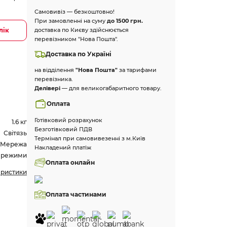
Самовивіз — безкоштовно!
При замовленні на суму
до 1500 грн.
лік
доставка по Києву здійснюється
перевізником "Нова Пошта".
Доставка по Україні
на відділення
"Нова Пошта"
за тарифами
перевізника.
Делівері
— для великогабаритного товару.
Оплата
Готівковий розрахунок
1.6 кг
Безготівковий ПДВ
Світязь
Термінал при самовивезенні з м.Київ
Мережа
Накладений платіж
 режими
Оплата онлайн
еристики
Оплата частинами