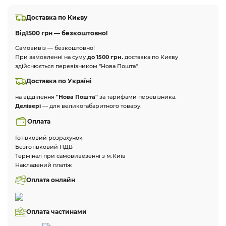
Доставка по Києву
Від
1500 грн — безкоштовно!
Самовивіз — безкоштовно!
При замовленні на суму
до 1500 грн.
доставка по Києву
здійснюється перевізником "Нова Пошта".
Доставка по Україні
на відділення
"Нова Пошта"
за тарифами перевізника.
Делівері
— для великогабаритного товару.
Оплата
Готівковий розрахунок
Безготівковий ПДВ
Термінал при самовивезенні з м.Київ
Накладений платіж
Оплата онлайн
Оплата частинами