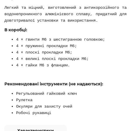
Легкий та міцний, виготовлений з антикорозійного та
водонепроникного алюмінієвого сплаву, придатний для
довготривалої установки та використання.
В коробці:
4 × гвинти M6 з шестигранною головкою;
4 × пружинні прокладки M6;
4 × плоскі прокладки M6;
4 × великі плоскі прокладки M6;
4 × гайки M6 з фланцем.
Рекомендовані інструменти (не надаються):
Регульований гайковий ключ
Рулетка
Окуляри для захисту очей
Робочі рукавиці
Характеристики