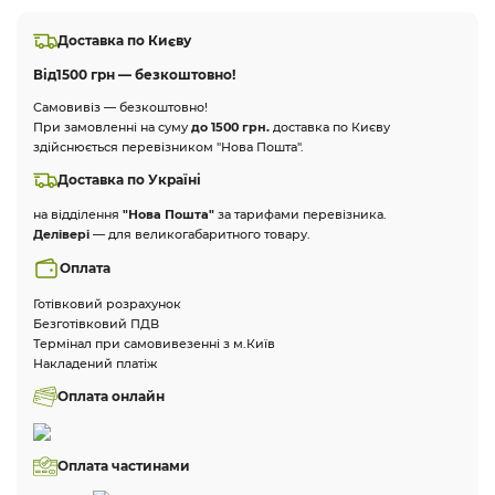
Доставка по Києву
Від
1500 грн — безкоштовно!
Самовивіз — безкоштовно!
При замовленні на суму
до 1500 грн.
доставка по Києву
здійснюється перевізником "Нова Пошта".
Доставка по Україні
на відділення
"Нова Пошта"
за тарифами перевізника.
Делівері
— для великогабаритного товару.
Оплата
Готівковий розрахунок
Безготівковий ПДВ
Термінал при самовивезенні з м.Київ
Накладений платіж
Оплата онлайн
Оплата частинами