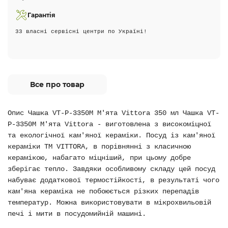
Гарантія
33 власні сервісні центри по Україні!
Все про товар
Опис Чашка VT-P-3350M М'ята Vittora 350 мл Чашка VT-
P-3350M М'ята Vittora - виготовлена з високоміцної
та екологічної кам'яної кераміки. Посуд із кам'яної
кераміки ТМ VITTORA, в порівнянні з класичною
керамікою, набагато міцніший, при цьому добре
зберігає тепло. Завдяки особливому складу цей посуд
набуває додаткової термостійкості, в результаті чого
кам'яна кераміка не побоюється різких перепадів
температур. Можна використовувати в мікрохвильовій
печі і мити в посудомийній машині.