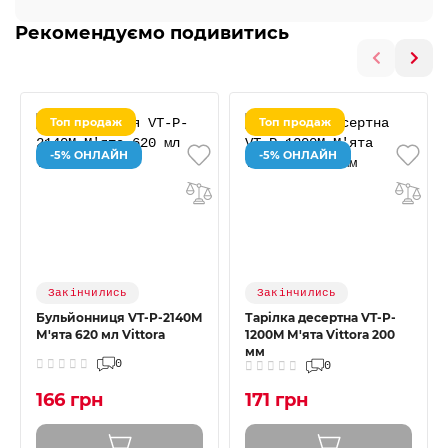
Рекомендуємо подивитись
Топ продаж
Топ продаж
-5% ОНЛАЙН
-5% ОНЛАЙН
Закінчились
Закінчились
Бульйонниця VT-P-2140M
Тарілка десертна VT-P-
М'ята 620 мл Vittora
1200M М'ята Vittora 200
мм
0
0
166 грн
171 грн