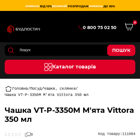
ЗНИЖКИ
ВІД 10%
ВЕЛИКИЙ
РОЗПРОДАЖ
ЗНИЖКИ
ДО 50%
0
0 800 75 02 50
ПОШУК
Каталог товарів
Головна
Посуд
Чашки, склянки
Чашка VT-P-3350M М'ята Vittora 350 мл
Чашка VT-P-3350M М'ята Vittora
350 мл
Код товару:
111084
0