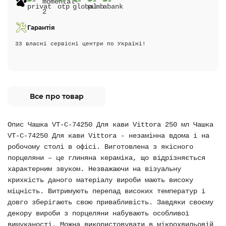
Гарантія
33 власні сервісні центри по Україні!
Все про товар
Опис Чашка VT-C-74250 Для кави Vittora 250 мл Чашка
VT-C-74250 Для кави Vittora - незамінна вдома і на
робочому столі в офісі. Виготовлена з якісного
порцеляни – це глиняна кераміка, що відрізняється
характерним звуком. Незважаючи на візуальну
крихкість даного матеріалу вироби мають високу
міцність. Витримують перепад високих температур і
довго зберігають свою привабливість. Завдяки своєму
декору вироби з порцеляни набувають особливої
вишуканості. Можна використовувати в мікрохвильовій