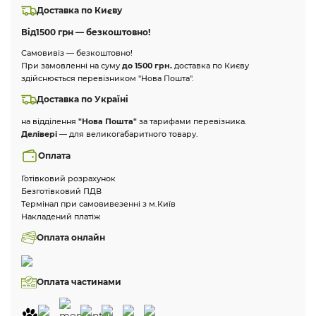
Доставка по Києву
Від
1500 грн — безкоштовно!
Самовивіз — безкоштовно!
При замовленні на суму
до 1500 грн.
доставка по Києву
здійснюється перевізником "Нова Пошта".
Доставка по Україні
на відділення
"Нова Пошта"
за тарифами перевізника.
Делівері
— для великогабаритного товару.
Оплата
Готівковий розрахунок
Безготівковий ПДВ
Термінал при самовивезенні з м.Київ
Накладений платіж
Оплата онлайн
Оплата частинами