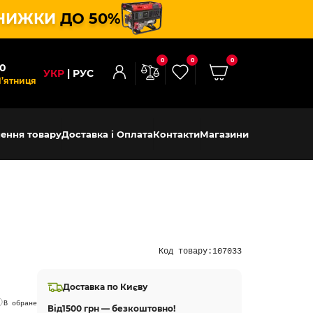
НИЖКИ
ДО 50%
0
0
0
00
УКР
РУС
П’ятниця
ення товару
Доставка і Оплата
Контакти
Магазини
Код товару:
107033
Доставка по Києву
В обране
Від
1500 грн — безкоштовно!