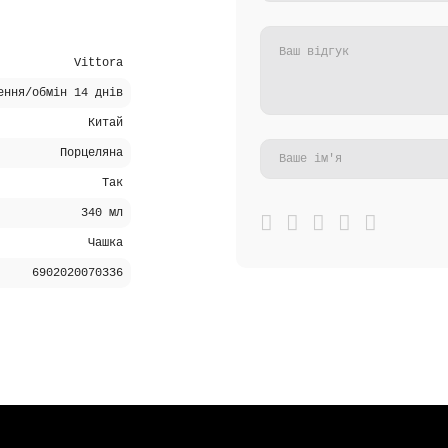
Vittora
ення/обмін 14 днів
Китай
Порцеляна
Так
340 мл
Чашка
6902020070336