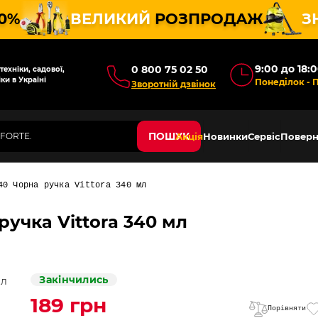
10%
ВЕЛИКИЙ
РОЗПРОДАЖ
З
9:00 до 18:
0 800 75 02 50
ехніки, садової,
ки в Україні
Понеділок - 
Зворотній дзвінок
ПОШУК
Акція
Новинки
Сервіс
Поверн
40 Чорна ручка Vittora 340 мл
ручка Vittora 340 мл
Закінчились
189 грн
Порівняти