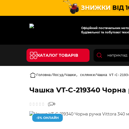
ЗНИЖКИ
ВІД 
Офіційний постачальник мотот
будівельної та побутової техні
КАТАЛОГ ТОВАРІВ
Головна
Посуд
Чашки, склянки
Чашка VT-C-2193
Чашка VT-C-219340 Чорна 
0
-5% ОНЛАЙН