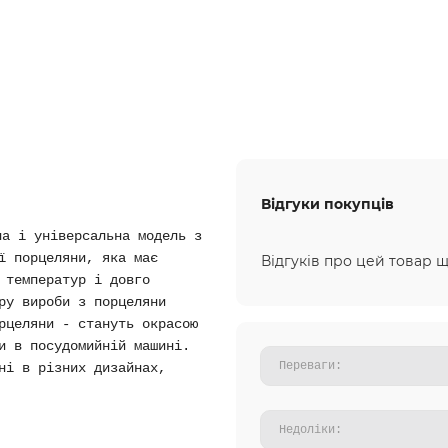
Відгуки покупців
на і універсальна модель з
ї порцеляни, яка має
Відгуків про цей товар щ
 температур і довго
ру вироби з порцеляни
рцеляни - стануть окрасою
и в посудомийній машині.
ні в різних дизайнах,