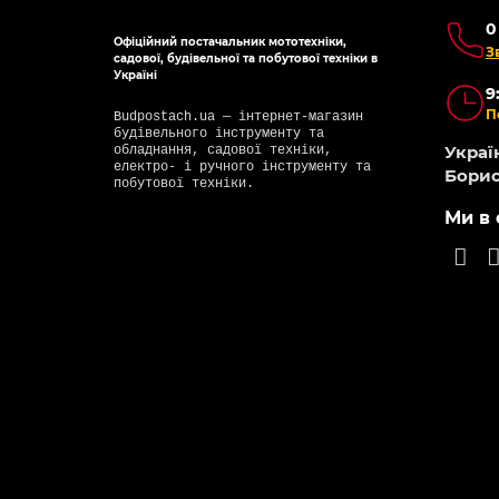
0
Офіційний постачальник мототехніки,
З
садової, будівельної та побутової техніки в
Україні
9
П
Budpostach.ua — інтернет-магазин
будівельного інструменту та
Україн
обладнання, садової техніки,
електро- і ручного інструменту та
Борис
побутової техніки.
Ми в 