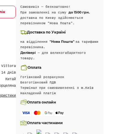
Самовивіз — безкоштовно!
лік
до 1500 грн.
При замовленні на суму
доставка по Києву здійснюється
перевізником "Нова Пошта".
Доставка по Україні
"Нова Пошта"
на відділення
за тарифами
перевізника.
Делівері
— для великогабаритного
товару.
Vittora
Оплата
 14 днів
Готівковий розрахунок
Китай
Безготівковий ПДВ
орцеляна
Термінал при самовивезенні з м.Київ
Накладений платіж
еристики
Оплата онлайн
Оплата частинами